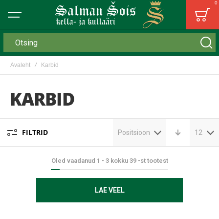
0
Bag
Otsing
Avaleht
Karbid
KARBID
FILTRID
Positsioon
12
Oled vaadanud
1
-
3
kokku
39
-st tootest
LAE VEEL