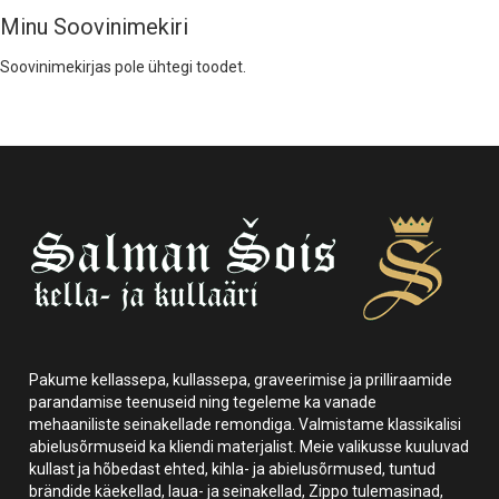
Minu Soovinimekiri
Soovinimekirjas pole ühtegi toodet.
Pakume kellassepa, kullassepa, graveerimise ja prilliraamide
parandamise teenuseid ning tegeleme ka vanade
mehaaniliste seinakellade remondiga. Valmistame klassikalisi
abielusõrmuseid ka kliendi materjalist. Meie valikusse kuuluvad
kullast ja hõbedast ehted, kihla- ja abielusõrmused, tuntud
brändide käekellad, laua- ja seinakellad, Zippo tulemasinad,