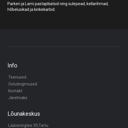
Parkeri ja Lami pastapliiatsid ning sulepead, kellarihmad,
hõbelusikad ja kinkekarbid.
Info
Teenused
Ostutingimused
Kontakt
Järelmaks
Lõunakeskus
Lääneringtee 39,Tartu