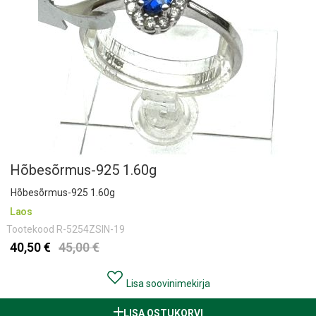
Hõbesõrmus-925 1.60g
Hõbesõrmus-925 1.60g
Laos
Tootekood
R-5254ZSIN-19
40,50 €
45,00 €
Lisa soovinimekirja
LISA OSTUKORVI