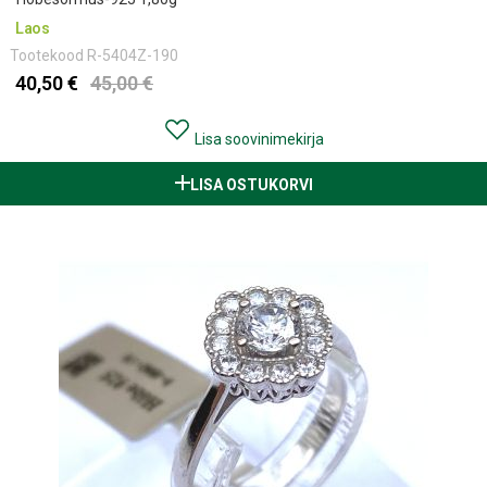
Laos
Tootekood
R-5404Z-190
40,50 €
45,00 €
Lisa soovinimekirja
LISA OSTUKORVI