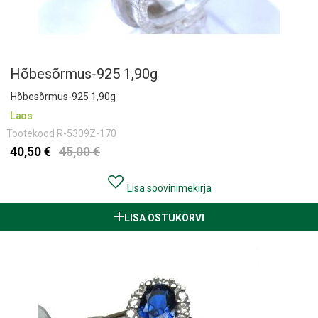
Hõbesõrmus-925 1,90g
Hõbesõrmus-925 1,90g
Laos
Tootekood
R-5309Z-170
40,50 €
45,00 €
Lisa soovinimekirja
LISA OSTUKORVI