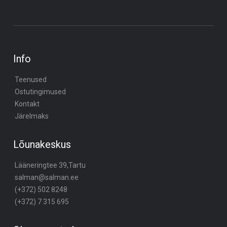
Info
Teenused
Ostutingimused
Kontakt
Järelmaks
Lõunakeskus
Lääneringtee 39,Tartu
salman@salman.ee
(+372) 502 8248
(+372) 7 315 695