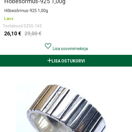
Hõbesõrmus-925 1,00g
Hõbesõrmus-925 1,00g
Laos
Tootekood
S250-165
26,10 €
29,00 €
Lisa soovinimekirja
LISA OSTUKORVI