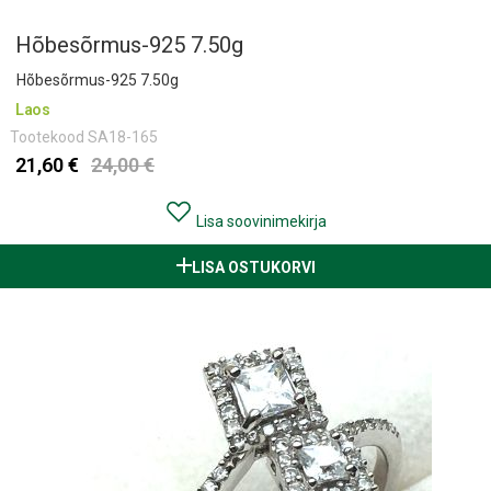
Hõbesõrmus-925 7.50g
Hõbesõrmus-925 7.50g
Laos
Tootekood
SA18-165
21,60 €
24,00 €
Lisa soovinimekirja
LISA OSTUKORVI