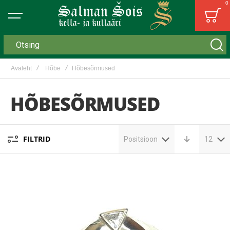
0
Bag
Otsing
Avaleht
Hõbe
Hõbesõrmused
HÕBESÕRMUSED
FILTRID
Positsioon
12