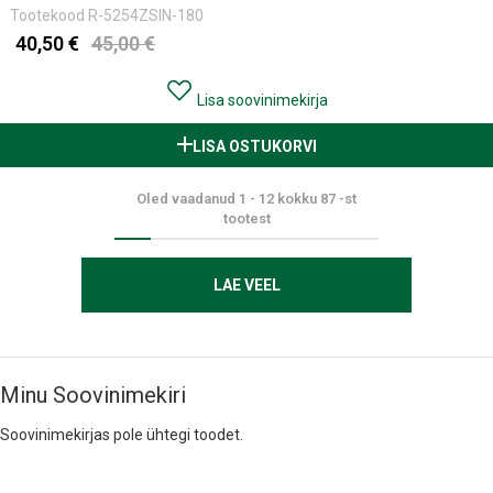
Tootekood
R-5254ZSIN-180
40,50 €
45,00 €
Lisa soovinimekirja
LISA OSTUKORVI
Oled vaadanud
1
-
12
kokku
87
-st
tootest
LAE VEEL
Minu Soovinimekiri
Soovinimekirjas pole ühtegi toodet.