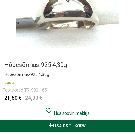
Hõbesõrmus-925 4,30g
Hõbesõrmus-925 4,30g
Laos
Tootekood
TR-990-165
21,60 €
24,00 €
Lisa soovinimekirja
LISA OSTUKORVI