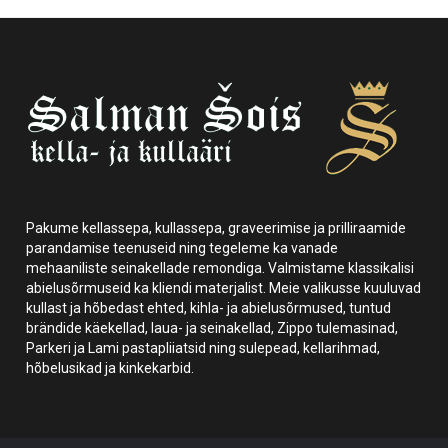
Pakume kellassepa, kullassepa, graveerimise ja prilliraamide
parandamise teenuseid ning tegeleme ka vanade
mehaaniliste seinakellade remondiga. Valmistame klassikalisi
abielusõrmuseid ka kliendi materjalist. Meie valikusse kuuluvad
kullast ja hõbedast ehted, kihla- ja abielusõrmused, tuntud
brändide käekellad, laua- ja seinakellad, Zippo tulemasinad,
Parkeri ja Lami pastapliiatsid ning sulepead, kellarihmad,
hõbelusikad ja kinkekarbid.