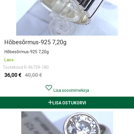
Hõbesõrmus-925 7,20g
Hõbesõrmus-925 7,20g
Laos
Tootekood
R-96739-180
36,00 €
40,00 €
Lisa soovinimekirja
LISA OSTUKORVI