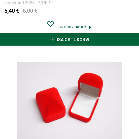
Tootekood
3026TP/REP2
5,40 €
6,00 €
Lisa soovinimekirja
LISA OSTUKORVI