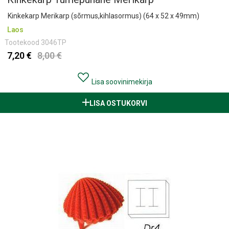
Kinkekarp Merikarp (sõrmus,kihlasormus) (64 x 52 x 49mm)
Laos
Tootekood
3046TP
7,20 €
8,00 €
Lisa soovinimekirja
LISA OSTUKORVI