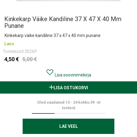
Kinkekarp Väike Kandiline 37 X 47 X 40 Mm
Punane
Kinkekarp väike kandiline 37 x 47 x 40 mm punane
Laos
Tootekood
3026P
4,50 €
5,00 €
Lisa soovinimekirja
LISA OSTUKORVI
Oled vaadanud
13
-
24
kokku
39
-st
tootest
LAE VEEL