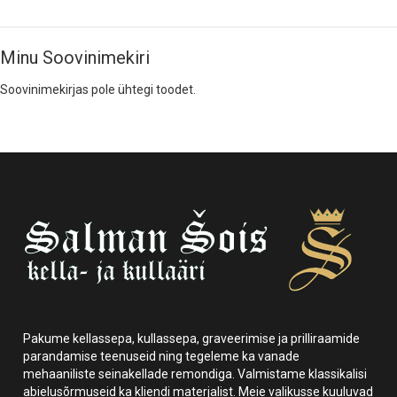
Minu Soovinimekiri
Soovinimekirjas pole ühtegi toodet.
Pakume kellassepa, kullassepa, graveerimise ja prilliraamide
parandamise teenuseid ning tegeleme ka vanade
mehaaniliste seinakellade remondiga. Valmistame klassikalisi
abielusõrmuseid ka kliendi materjalist. Meie valikusse kuuluvad