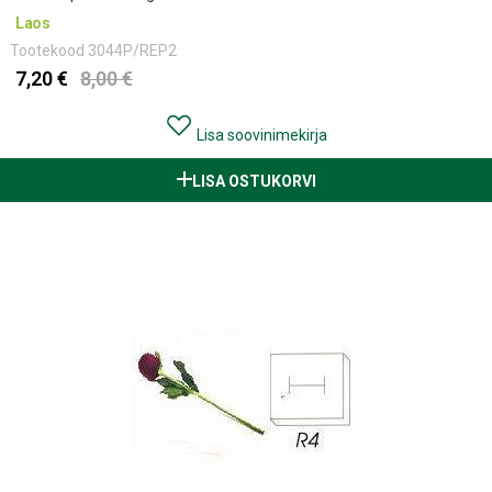
Laos
Tootekood
3044P/REP2
7,20 €
8,00 €
Lisa soovinimekirja
LISA OSTUKORVI