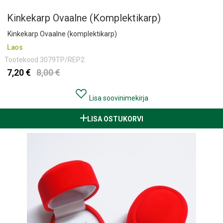
Kinkekarp Ovaalne (komplektikarp)
Kinkekarp Ovaalne (komplektikarp)
Laos
Tootekood
3079TP/REP2
7,20 €
8,00 €
Lisa soovinimekirja
LISA OSTUKORVI