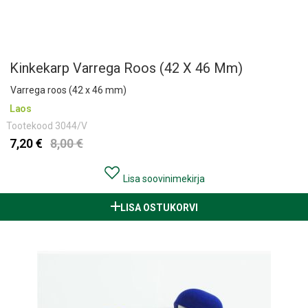
Kinkekarp Varrega Roos (42 X 46 Mm)
Varrega roos (42 x 46 mm)
Laos
Tootekood
3044/V
7,20 €
8,00 €
Lisa soovinimekirja
LISA OSTUKORVI