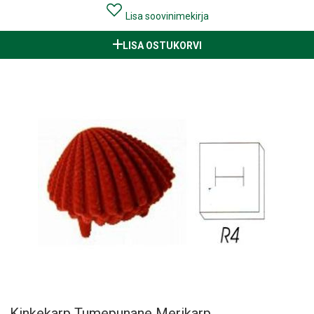
Lisa soovinimekirja
LISA OSTUKORVI
Kinkekarp Tumepunane Merikarp