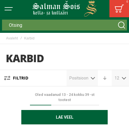
0
Bag
Otsing
Avaleht
Karbid
KARBID
FILTRID
Positsioon
12
Oled vaadanud
13
-
24
kokku
39
-st
tootest
LAE VEEL