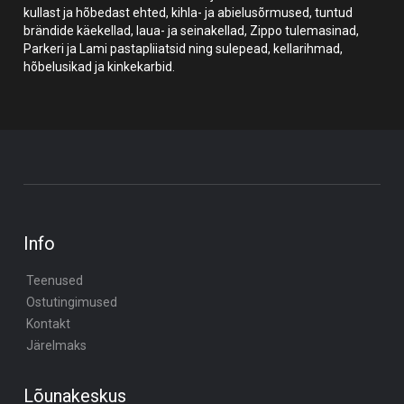
kullast ja hõbedast ehted, kihla- ja abielusõrmused, tuntud
brändide käekellad, laua- ja seinakellad, Zippo tulemasinad,
Parkeri ja Lami pastapliiatsid ning sulepead, kellarihmad,
hõbelusikad ja kinkekarbid.
Info
Teenused
Ostutingimused
Kontakt
Järelmaks
Lõunakeskus