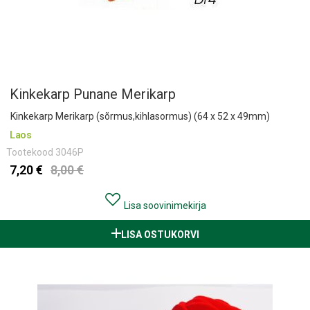
Kinkekarp Punane Merikarp
Kinkekarp Merikarp (sõrmus,kihlasormus) (64 x 52 x 49mm)
Laos
Tootekood
3046P
7,20 €
8,00 €
Lisa soovinimekirja
LISA OSTUKORVI