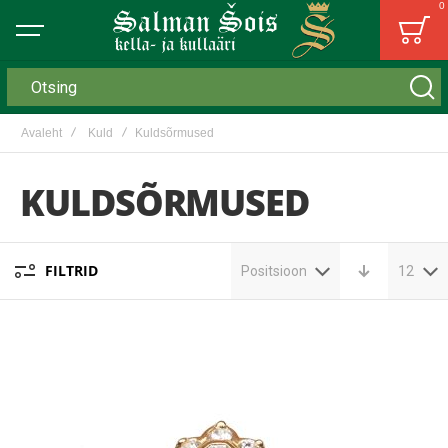
0
Bag
Otsing
Avaleht
Kuld
Kuldsõrmused
KULDSÕRMUSED
FILTRID
Positsioon
12