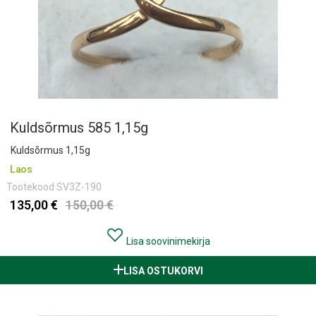
Kuldsõrmus 585 1,15g
Kuldsõrmus 1,15g
Laos
Tootekood
SV3Z-190
135,00 €
150,00 €
Lisa soovinimekirja
LISA OSTUKORVI