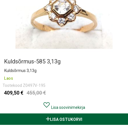
Kuldsõrmus-585 3,13g
Kuldsõrmus 3,13g
Laos
Tootekood
Z0497V-195
409,50 €
455,00 €
Lisa soovinimekirja
LISA OSTUKORVI