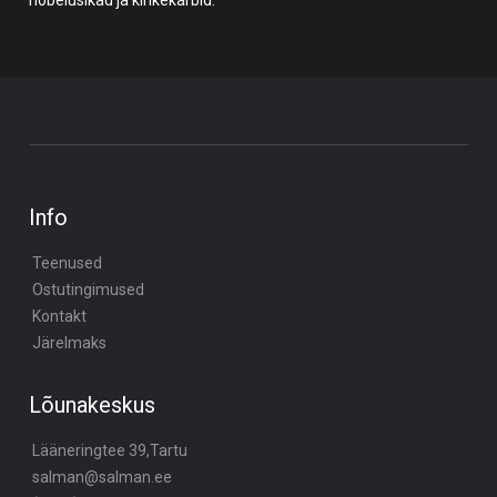
hõbelusikad ja kinkekarbid.
Info
Teenused
Ostutingimused
Kontakt
Järelmaks
Lõunakeskus
Lääneringtee 39,Tartu
salman@salman.ee