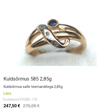
Kuldsõrmus 585 2,85g
Kuldsõrmus safiir teemanditega 2,85g
Laos
Tootekood
SV28S-170
247,50 €
275,00 €