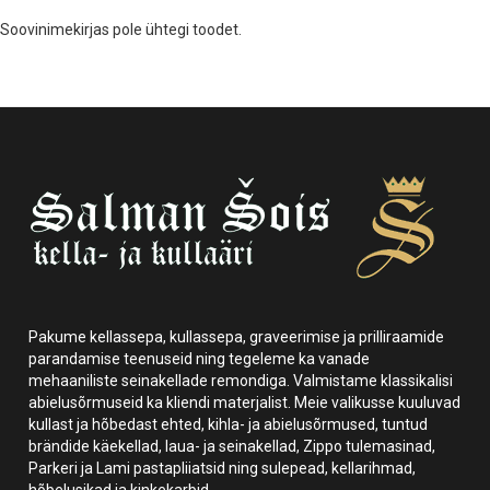
Soovinimekirjas pole ühtegi toodet.
Pakume kellassepa, kullassepa, graveerimise ja prilliraamide
parandamise teenuseid ning tegeleme ka vanade
mehaaniliste seinakellade remondiga. Valmistame klassikalisi
abielusõrmuseid ka kliendi materjalist. Meie valikusse kuuluvad
kullast ja hõbedast ehted, kihla- ja abielusõrmused, tuntud
brändide käekellad, laua- ja seinakellad, Zippo tulemasinad,
Parkeri ja Lami pastapliiatsid ning sulepead, kellarihmad,