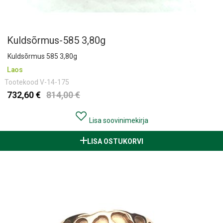
Kuldsõrmus-585 3,80g
Kuldsõrmus 585 3,80g
Laos
Tootekood
V-14-175
732,60 €
814,00 €
Lisa soovinimekirja
LISA OSTUKORVI