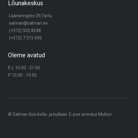
Lõunakeskus
Lääneringtee 39,Tartu
salman@salman.ee
(+372) 502 8248
(+372) 7 315 695
Oleme avatud
E-L 10.00 - 21.00
P 10.00 - 19.00
© Salman Šois kella- ja kullaäri. E-poe arendus
Multon