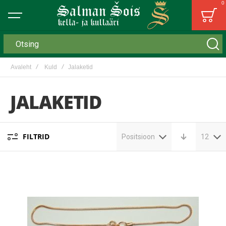
0
Bag
Otsing
Avaleht
Kuld
Jalaketid
JALAKETID
FILTRID
Positsioon
12