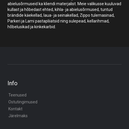
abielusõrmuseid ka kliendi materjalist. Meie valikusse kuuluvad
kullast ja hõbedast ehted, kihla- ja abielusõrmused, tuntud
brändide käekellad, laua- ja seinakellad, Zippo tulemasinad,
Parkeri ja Lami pastapliiatsid ning sulepead, kellarihmad,
hõbelusikad ja kinkekarbid.
Info
Teenused
Ostutingimused
Kontakt
Järelmaks