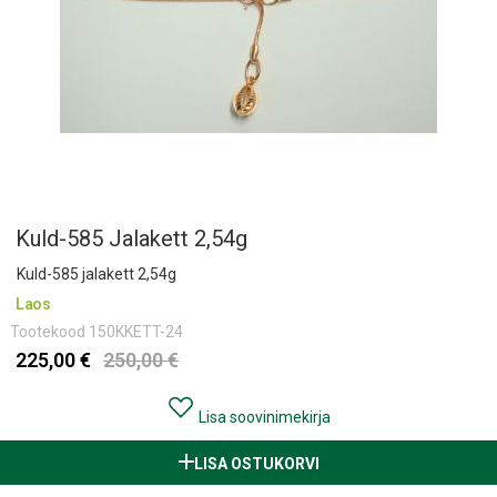
Kuld-585 Jalakett 2,54g
Kuld-585 jalakett 2,54g
Laos
Tootekood
150KKETT-24
225,00 €
250,00 €
Lisa soovinimekirja
LISA OSTUKORVI