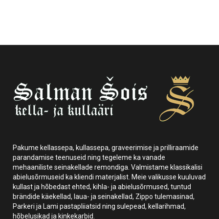
Pakume kellassepa, kullassepa, graveerimise ja prilliraamide
parandamise teenuseid ning tegeleme ka vanade
mehaaniliste seinakellade remondiga. Valmistame klassikalisi
abielusõrmuseid ka kliendi materjalist. Meie valikusse kuuluvad
kullast ja hõbedast ehted, kihla- ja abielusõrmused, tuntud
brändide käekellad, laua- ja seinakellad, Zippo tulemasinad,
Parkeri ja Lami pastapliiatsid ning sulepead, kellarihmad,
hõbelusikad ja kinkekarbid.