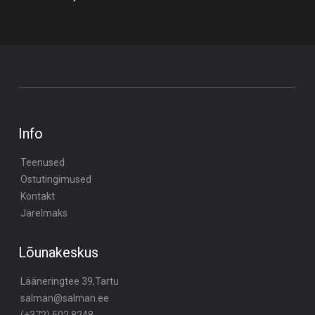
Info
Teenused
Ostutingimused
Kontakt
Järelmaks
Lõunakeskus
Lääneringtee 39,Tartu
salman@salman.ee
(+372) 502 8248