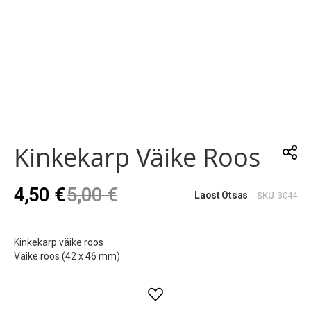
Skip
to
the
Kinkekarp Väike Roos
beginning
of
the
4,50 €
5,00 €
images
Laost Otsas
SKU
3044
gallery
Kinkekarp väike roos
Väike roos (42 x 46 mm)