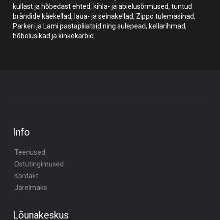
kullast ja hõbedast ehted, kihla- ja abielusõrmused, tuntud
brändide käekellad, laua- ja seinakellad, Zippo tulemasinad,
Parkeri ja Lami pastapliiatsid ning sulepead, kellarihmad,
hõbelusikad ja kinkekarbid.
Info
Teenused
Ostutingimused
Kontakt
Järelmaks
Lõunakeskus