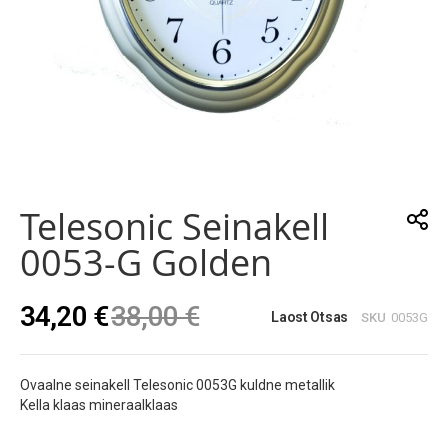
Skip
to
the
Telesonic Seinakell
beginning
of
0053-G Golden
the
images
gallery
34,20 €
38,00 €
Laost Otsas
SKU
0053G
Ovaalne seinakell Telesonic 0053G kuldne metallik
Kella klaas mineraalklaas