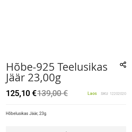
Skip
to
the
Hõbe-925 Teelusikas
beginning
of
Jäär 23,00g
the
images
gallery
125,10 €
139,00 €
Laos
SKU
12202020
Hõbelusikas Jäär, 23g.