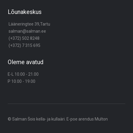
Lõunakeskus
Lääneringtee 39,Tartu
salman@salman.ee
(+372) 502 8248
(+372) 7 315 695
Oleme avatud
E-L 10.00 - 21.00
P 10.00 - 19.00
© Salman Šois kella- ja kullaäri. E-poe arendus
Multon