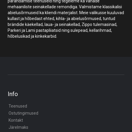
parandamise teenuseid ning tegeleme ka vanade
mehaaniliste seinakellade remondiga. Valmistame klassikalisi
abielusõrmuseid ka kliendi materjalist. Meie valikusse kuuluvad
kullast ja hõbedast ehted, kihla- ja abielusõrmused, tuntud
brändide käekellad, laua- ja seinakellad, Zippo tulemasinad,
Parkeri ja Lami pastapliiatsid ning sulepead, kellarihmad,
hõbelusikad ja kinkekarbid.
Info
Teenused
Ostutingimused
Kontakt
Järelmaks