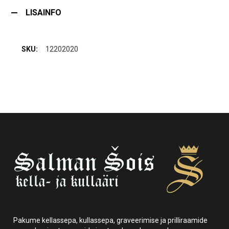
LISAINFO
12202020
Pakume kellassepa, kullassepa, graveerimise ja prilliraamide