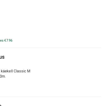
es €7.96
DUS
 käekell Classic M
50m.