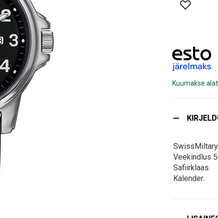
Kuumakse alat
KIRJEL
SwissMiltary
Veekindlus 
Safiirklaas.
Kalender.