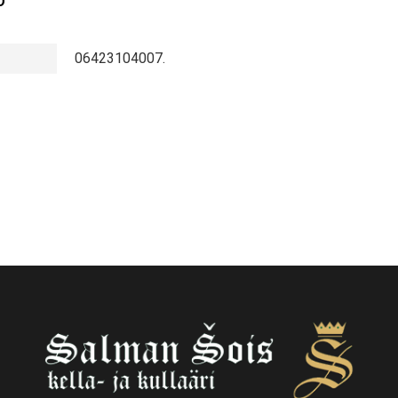
O
06423104007.