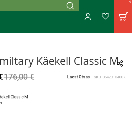
0
Otsing
B
Minu konto
Soovinimekiri
miltary Käekell Classic M
€
176,00 €
Laost Otsas
SKU
06423104007.
äekell Classic M
m.