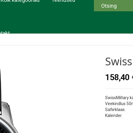
takt
Swiss
158,40 
SwissMiltary k
Veekindlus 50
Safiirklaas.
Kalender.