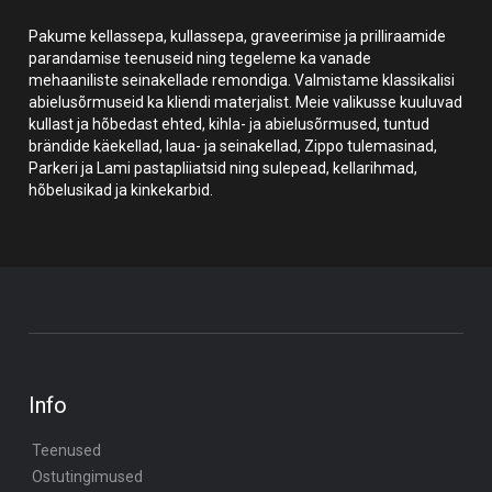
Pakume kellassepa, kullassepa, graveerimise ja prilliraamide
parandamise teenuseid ning tegeleme ka vanade
mehaaniliste seinakellade remondiga. Valmistame klassikalisi
abielusõrmuseid ka kliendi materjalist. Meie valikusse kuuluvad
kullast ja hõbedast ehted, kihla- ja abielusõrmused, tuntud
brändide käekellad, laua- ja seinakellad, Zippo tulemasinad,
Parkeri ja Lami pastapliiatsid ning sulepead, kellarihmad,
hõbelusikad ja kinkekarbid.
Info
Teenused
Ostutingimused