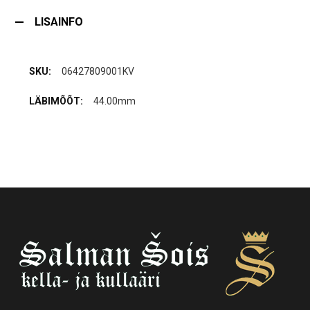
LISAINFO
06427809001KV
44.00mm