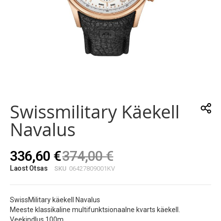
Skip
to
the
Swissmilitary Käekell
beginning
of
Navalus
the
images
gallery
336,60 €
374,00 €
Laost Otsas
SKU
06427809001KV
SwissMilitary käekell Navalus
Meeste klassikaline multifunktsionaalne kvarts käekell.
Veekindlus 100m.