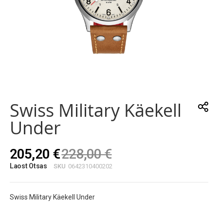
Skip
to
the
Swiss Military Käekell
beginning
of
Under
the
images
gallery
205,20 €
228,00 €
Laost Otsas
SKU
0642310400202
Swiss Military Käekell Under