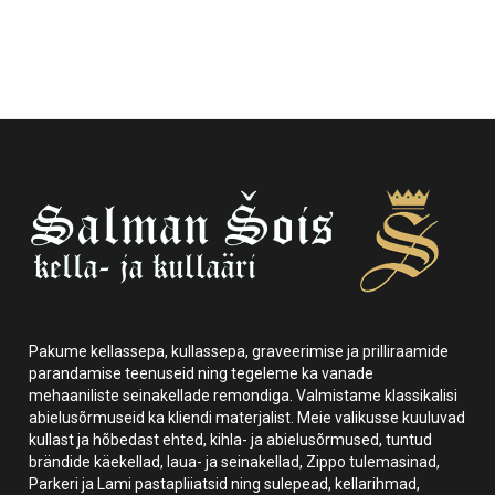
Pakume kellassepa, kullassepa, graveerimise ja prilliraamide
parandamise teenuseid ning tegeleme ka vanade
mehaaniliste seinakellade remondiga. Valmistame klassikalisi
abielusõrmuseid ka kliendi materjalist. Meie valikusse kuuluvad
kullast ja hõbedast ehted, kihla- ja abielusõrmused, tuntud
brändide käekellad, laua- ja seinakellad, Zippo tulemasinad,
Parkeri ja Lami pastapliiatsid ning sulepead, kellarihmad,