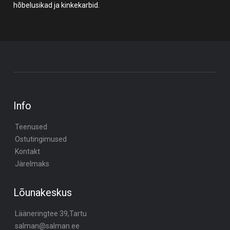
hõbelusikad ja kinkekarbid.
Info
Teenused
Ostutingimused
Kontakt
Järelmaks
Lõunakeskus
Lääneringtee 39,Tartu
salman@salman.ee