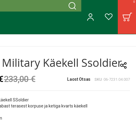
0
Otsing
B
Minu konto
Soovinimekiri
 Military Käekell Ssoldier
€
233,00 €
Laost Otsas
SKU
06-7231.04.007
käekell SSoldier
abast terasest korpuse ja ketiga kvarts käekell
0m