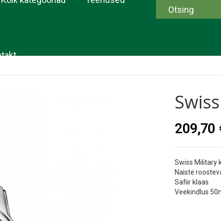
takt
Swiss
209,70 
Swiss Military 
Naiste roostev
Safiir klaas
Veekindlus 5