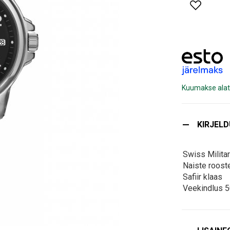
Kuumakse alat
KIRJEL
Swiss Militar
Naiste roost
Safiir klaas
Veekindlus 