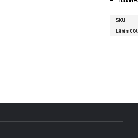
LISAINF
SKU
Läbimõõt