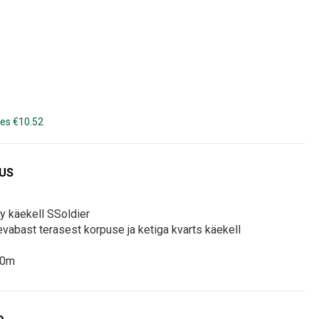
es €10.52
DUS
y käekell SSoldier
evabast terasest korpuse ja ketiga kvarts käekell
50m