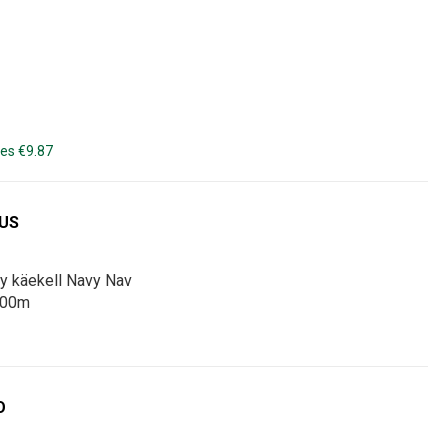
es €9.87
DUS
ry käekell Navy Nav
100m
O