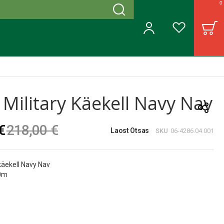
0
Otsing
B
Minu konto
Soovinimekiri
 Military Käekell Navy Nav
€
218,00 €
Laost Otsas
SKU
06-4286.04.001
 käekell Navy Nav
00m