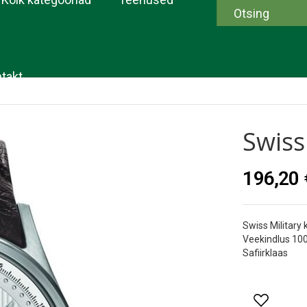
takt
Swiss
196,20 
Swiss Military
Veekindlus 1
Safiirklaas