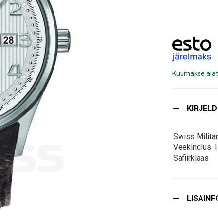
Kuumakse alat
KIRJEL
Swiss Milita
Veekindlus 
Safiirklaas
LISAINF