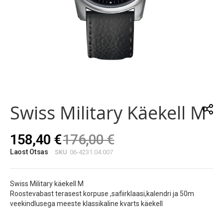
Skip
to
the
Swiss Military Käekell M
beginning
of
the
158,40 €
176,00 €
images
gallery
Laost Otsas
SKU
06-4231.04.007
Swiss Military käekell M
Roostevabast terasest korpuse ,safiirklaasi,kalendri ja 50m
veekindlusega meeste klassikaline kvarts käekell