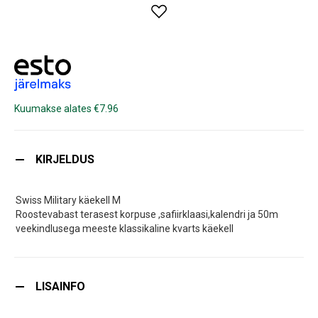
Kuumakse alates €7.96
KIRJELDUS
Swiss Military käekell M
Roostevabast terasest korpuse ,safiirklaasi,kalendri ja 50m
veekindlusega meeste klassikaline kvarts käekell
LISAINFO