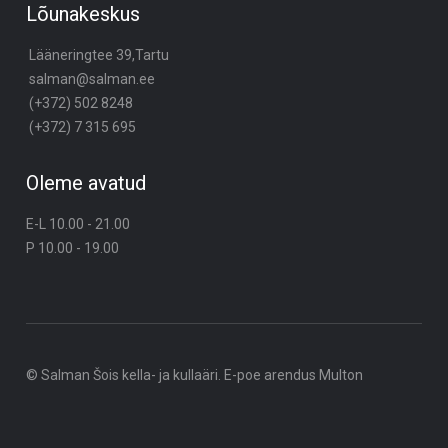
Lõunakeskus
Lääneringtee 39,Tartu
salman@salman.ee
(+372) 502 8248
(+372) 7 315 695
Oleme avatud
E-L 10.00 - 21.00
P 10.00 - 19.00
© Salman Šois kella- ja kullaäri. E-poe arendus
Multon