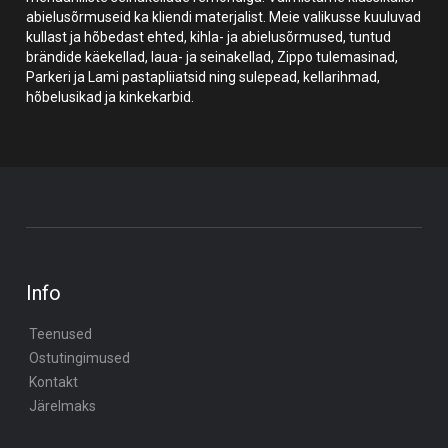
abielusõrmuseid ka kliendi materjalist. Meie valikusse kuuluvad
kullast ja hõbedast ehted, kihla- ja abielusõrmused, tuntud
brändide käekellad, laua- ja seinakellad, Zippo tulemasinad,
Parkeri ja Lami pastapliiatsid ning sulepead, kellarihmad,
hõbelusikad ja kinkekarbid.
Info
Teenused
Ostutingimused
Kontakt
Järelmaks