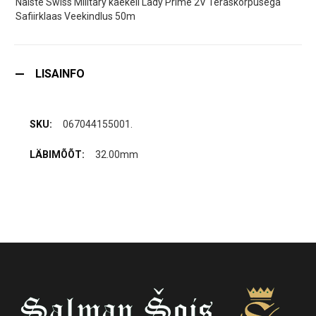
Naiste Swiss Military käekell Lady Prime 2V Teraskorpusega
Safiirklaas Veekindlus 50m
LISAINFO
067044155001.
32.00mm