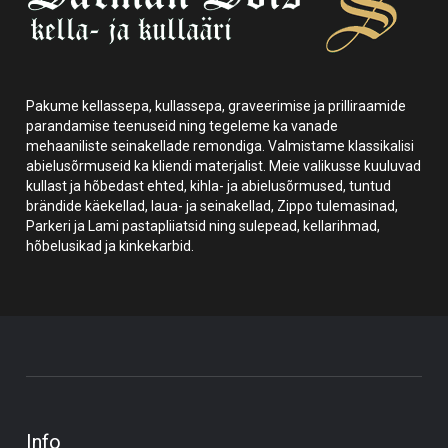
Pakume kellassepa, kullassepa, graveerimise ja prilliraamide
parandamise teenuseid ning tegeleme ka vanade
mehaaniliste seinakellade remondiga. Valmistame klassikalisi
abielusõrmuseid ka kliendi materjalist. Meie valikusse kuuluvad
kullast ja hõbedast ehted, kihla- ja abielusõrmused, tuntud
brändide käekellad, laua- ja seinakellad, Zippo tulemasinad,
Parkeri ja Lami pastapliiatsid ning sulepead, kellarihmad,
hõbelusikad ja kinkekarbid.
Info