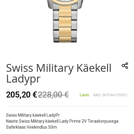
Skip
to
the
Swiss Military Käekell
beginning
of
Ladypr
the
images
gallery
205,20 €
228,00 €
Laos
SKU
067044155001.
Swiss Military käekell LadyPr
Naiste Swiss Military käekell Lady Prime 2V Teraskorpusega
Safiirklaas Veekindlus 50m