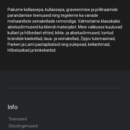
Pakume kellassepa, kullassepa, graveerimise ja prilliraamide
parandamise teenuseid ning tegeleme ka vanade
mehaaniliste seinakellade remondiga. Valmistame klassikalisi
abielusõrmuseid ka kliendi materjalist. Meie valikusse kuuluvad
kullast ja hõbedast ehted, kihla- ja abielusõrmused, tuntud
brändide käekellad, laua- ja seinakellad, Zippo tulemasinad,
Parkeri ja Lami pastapliiatsid ning sulepead, kellarihmad,
hõbelusikad ja kinkekarbid.
Info
Teenused
Ostutingimused