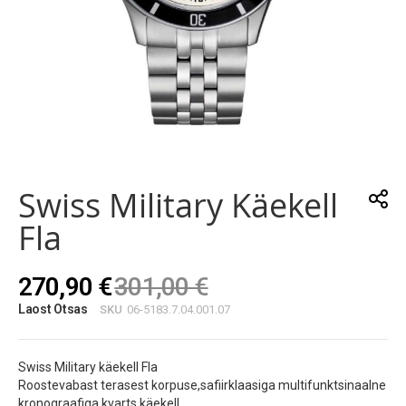
Skip
to
the
Swiss Military Käekell
beginning
of
Fla
the
images
gallery
270,90 €
301,00 €
Laost Otsas
SKU
06-5183.7.04.001.07
Swiss Military käekell Fla
Roostevabast terasest korpuse,safiirklaasiga multifunktsinaalne
kronograafiga kvarts käekell.