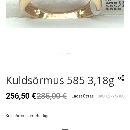
Skip
to
the
Kuldsõrmus 585 3,18g
beginning
of
the
256,50 €
285,00 €
images
Laost Otsas
SKU
0279A-180
gallery
Kuldsõrmus ametüstiga