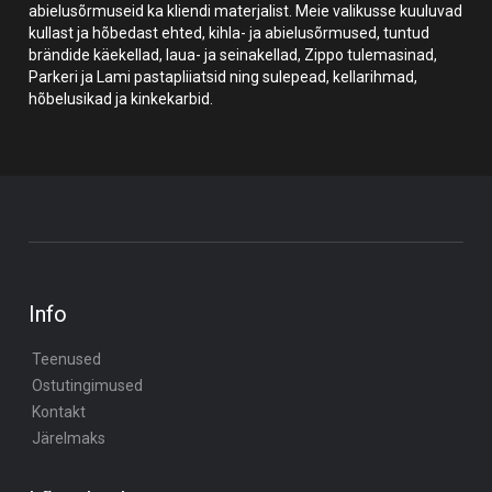
abielusõrmuseid ka kliendi materjalist. Meie valikusse kuuluvad
kullast ja hõbedast ehted, kihla- ja abielusõrmused, tuntud
brändide käekellad, laua- ja seinakellad, Zippo tulemasinad,
Parkeri ja Lami pastapliiatsid ning sulepead, kellarihmad,
hõbelusikad ja kinkekarbid.
Info
Teenused
Ostutingimused
Kontakt
Järelmaks