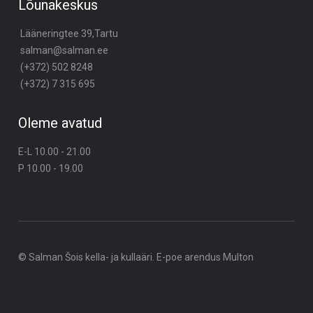
Lõunakeskus
Lääneringtee 39,Tartu
salman@salman.ee
(+372) 502 8248
(+372) 7 315 695
Oleme avatud
E-L 10.00 - 21.00
P 10.00 - 19.00
© Salman Šois kella- ja kullaäri. E-poe arendus
Multon