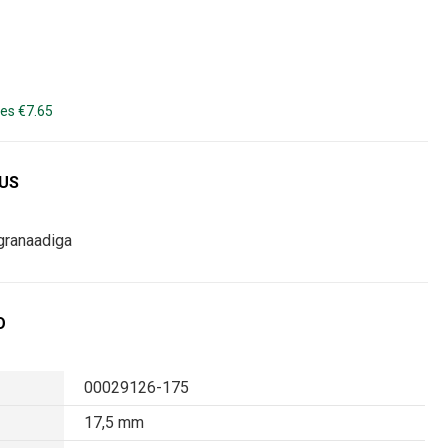
es €7.65
DUS
granaadiga
O
00029126-175
17,5 mm