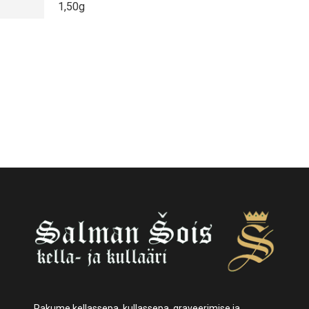
1,50g
Pakume kellassepa, kullassepa, graveerimise ja