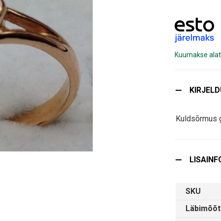
Kuumakse alat
KIRJEL
Kuldsõrmus 
LISAINF
SKU
Läbimõõt