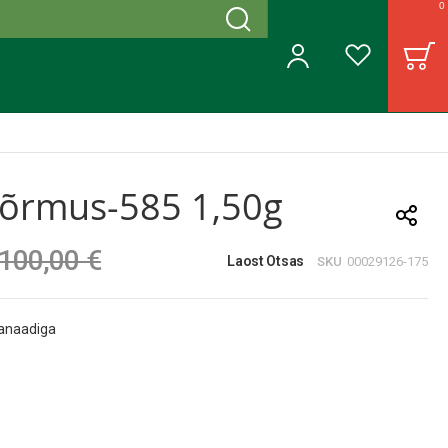
0
Otsing
B
Minu konto
Soovinimekiri
sõrmus-585 1,50g
100,00 €
Laost Otsas
SKU
00029126-175
anaadiga