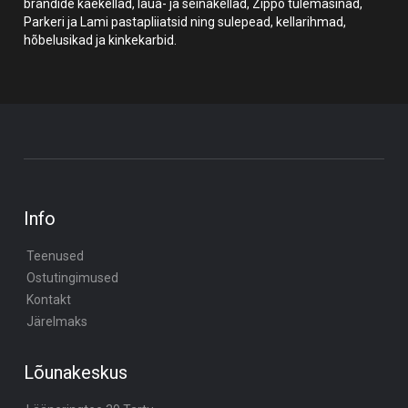
brändide käekellad, laua- ja seinakellad, Zippo tulemasinad,
Parkeri ja Lami pastapliiatsid ning sulepead, kellarihmad,
hõbelusikad ja kinkekarbid.
Info
Teenused
Ostutingimused
Kontakt
Järelmaks
Lõunakeskus