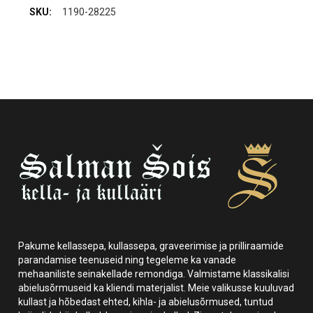
1190-28225
Pakume kellassepa, kullassepa, graveerimise ja prilliraamide
parandamise teenuseid ning tegeleme ka vanade
mehaaniliste seinakellade remondiga. Valmistame klassikalisi
abielusõrmuseid ka kliendi materjalist. Meie valikusse kuuluvad
kullast ja hõbedast ehted, kihla- ja abielusõrmused, tuntud