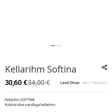
Skip
to
the
Kellarihm Softina
beginning
of
the
30,60 €
34,00 €
images
Laost Otsas
SKU
1190-28225
gallery
Kellarihm SOFTINA
Kuldvärvilise pandlaga kellarihm.