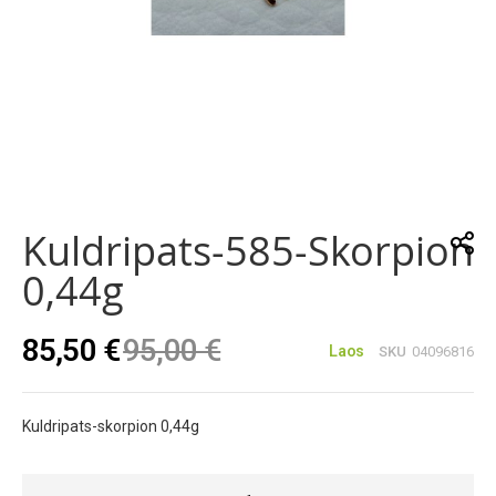
Skip
to
the
Kuldripats-585-Skorpion
beginning
of
0,44g
the
images
gallery
85,50 €
95,00 €
Laos
SKU
04096816
Kuldripats-skorpion 0,44g