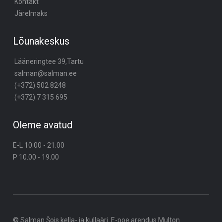
Kontakt
Järelmaks
Lõunakeskus
Lääneringtee 39,Tartu
salman@salman.ee
(+372) 502 8248
(+372) 7 315 695
Oleme avatud
E-L 10.00 - 21.00
P 10.00 - 19.00
© Salman Šois kella- ja kullaäri. E-poe arendus
Multon