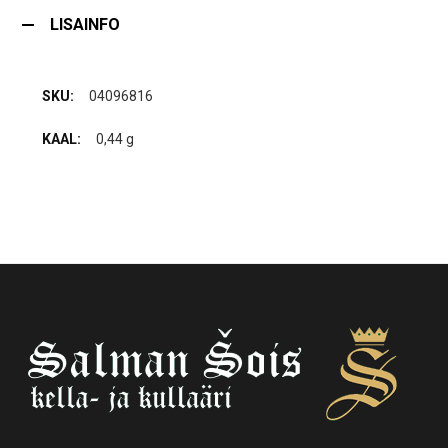
LISAINFO
04096816
0,44 g