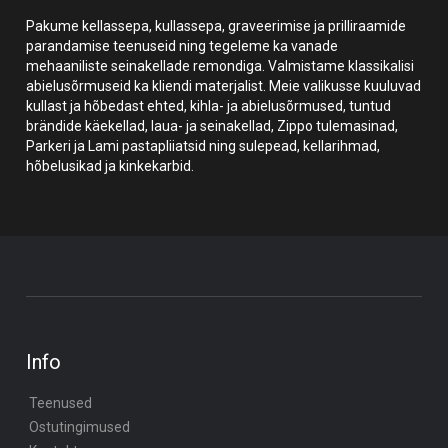
Pakume kellassepa, kullassepa, graveerimise ja prilliraamide
parandamise teenuseid ning tegeleme ka vanade
mehaaniliste seinakellade remondiga. Valmistame klassikalisi
abielusõrmuseid ka kliendi materjalist. Meie valikusse kuuluvad
kullast ja hõbedast ehted, kihla- ja abielusõrmused, tuntud
brändide käekellad, laua- ja seinakellad, Zippo tulemasinad,
Parkeri ja Lami pastapliiatsid ning sulepead, kellarihmad,
hõbelusikad ja kinkekarbid.
Info
Teenused
Ostutingimused