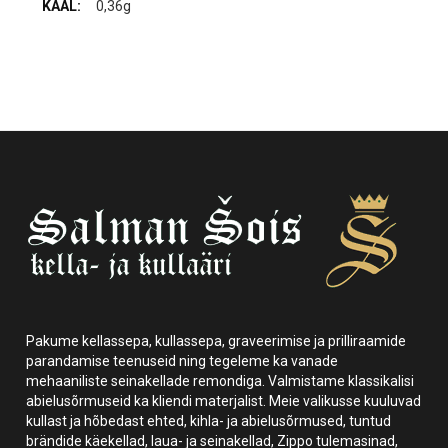
0,36g
Pakume kellassepa, kullassepa, graveerimise ja prilliraamide
parandamise teenuseid ning tegeleme ka vanade
mehaaniliste seinakellade remondiga. Valmistame klassikalisi
abielusõrmuseid ka kliendi materjalist. Meie valikusse kuuluvad
kullast ja hõbedast ehted, kihla- ja abielusõrmused, tuntud
brändide käekellad, laua- ja seinakellad, Zippo tulemasinad,