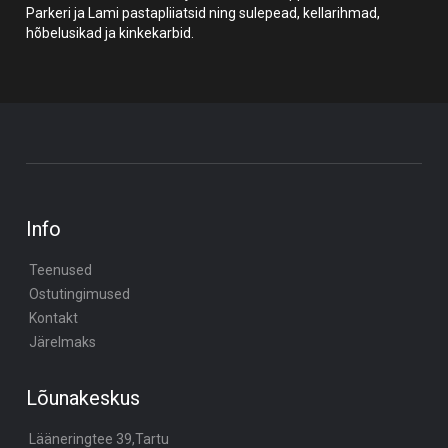
Parkeri ja Lami pastapliiatsid ning sulepead, kellarihmad,
hõbelusikad ja kinkekarbid.
Info
Teenused
Ostutingimused
Kontakt
Järelmaks
Lõunakeskus
Lääneringtee 39,Tartu