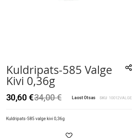
Skip
to
the
Kuldripats-585 Valge
beginning
of
Kivi 0,36g
the
images
gallery
30,60 €
34,00 €
Laost Otsas
SKU
10012VALGE
Kuldripats-585 valge kivi 0,36g