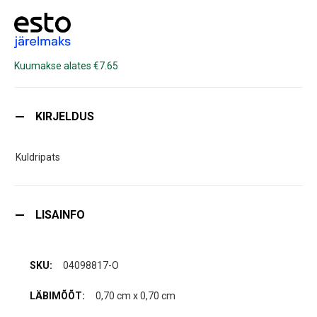
Kuumakse alates €7.65
KIRJELDUS
Kuldripats
LISAINFO
04098817-O
0,70 cm x 0,70 cm