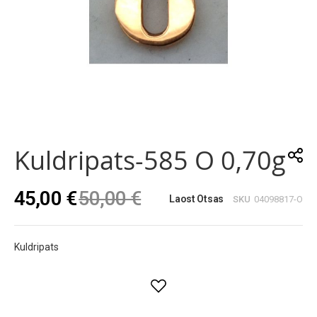
Skip
to
the
Kuldripats-585 O 0,70g
beginning
of
the
45,00 €
50,00 €
images
Laost Otsas
SKU
04098817-O
gallery
Kuldripats