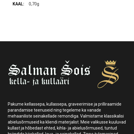
0,70g
Pakume kellassepa, kullassepa, graveerimise ja prilliraamide
parandamise teenuseid ning tegeleme ka vanade
mehaaniliste seinakellade remondiga. Valmistame klassikalisi
abielusõrmuseid ka kliendi materjalist. Meie valikusse kuuluvad
kullast ja hõbedast ehted, kihla- ja abielusõrmused, tuntud
brändide käekellad, laua- ja seinakellad, Zippo tulemasinad,