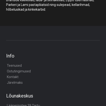
Parkeri ja Lami pastapliiatsid ning sulepead, kellarihmad,
hõbelusikad ja kinkekarbid.
Info
Teenused
Ostutingimused
Kontakt
Järelmaks
Lõunakeskus
Lääneringtee 39,Tartu