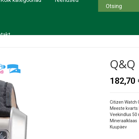
takt
Q&q 
182,70 
Citizen Watch 
Meeste kvarts 
Veekindlus 50
Mineraalklaas
Kuupäev