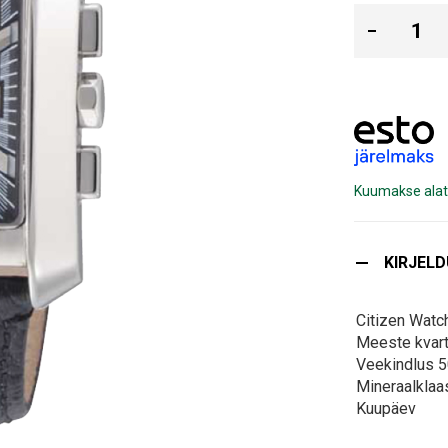
Kuumakse alat
KIRJEL
Citizen Watc
Meeste kvart
Veekindlus 
Mineraalklaa
Kuupäev