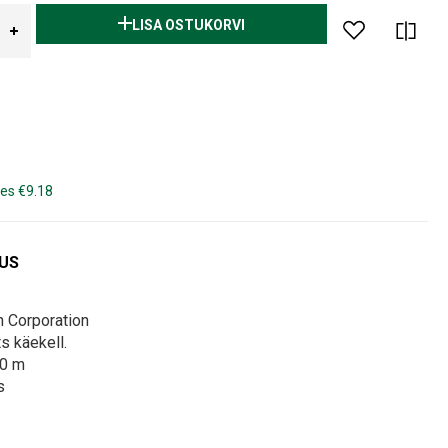
LISA OSTUKORVI
es €9.18
DUS
h Corporation
s käekell.
50 m
s