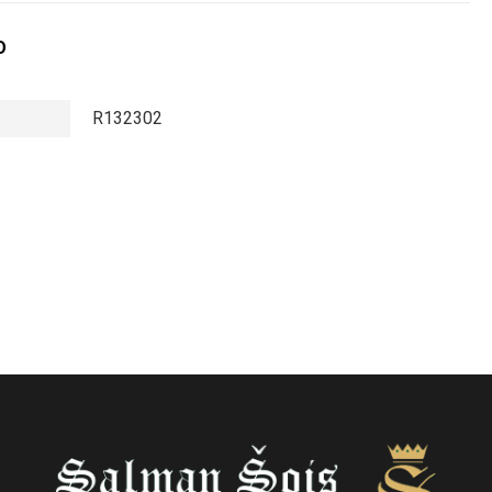
O
R132302