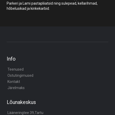
Parkeri ja Lami pastapliiatsid ning sulepead, kellarihmad,
hõbelusikad ja kinkekarbid.
Info
Teenused
Ostutingimused
Kontakt
Järelmaks
Lõunakeskus
Lääneringtee 39,Tartu