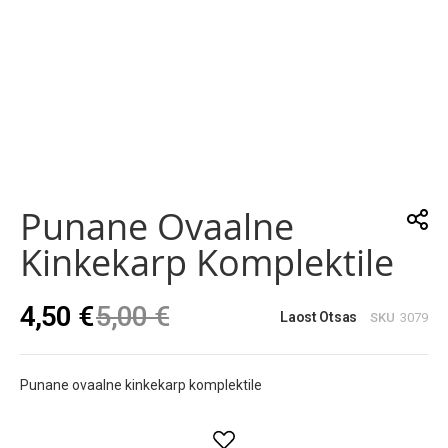
Skip
to
the
Punane Ovaalne
beginning
of
Kinkekarp Komplektile
the
images
gallery
4,50 €
5,00 €
Laost Otsas
SKU
3079
Punane ovaalne kinkekarp komplektile