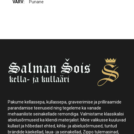
Punane
Pakume kellassepa, kullassepa, graveerimise ja prilliraamide
parandamise teenuseid ning tegeleme ka vanade
mehaaniliste seinakellade remondiga. Valmistame klassikalisi
abielusõrmuseid ka kliendi materjalist. Meie valikusse kuuluvad
kullast ja hõbedast ehted, kihla- ja abielusõrmused, tuntud
brändide käekellad, laua- ja seinakellad, Zippo tulemasinad,