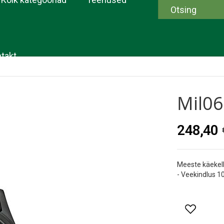
takt
Mil06
248,40 
Meeste käekel
- Veekindlus 