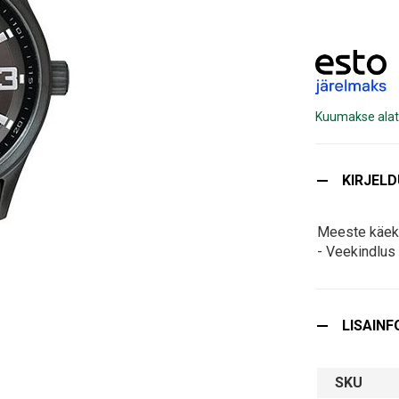
Kuumakse alat
KIRJEL
Meeste käek
- Veekindlu
LISAINF
SKU