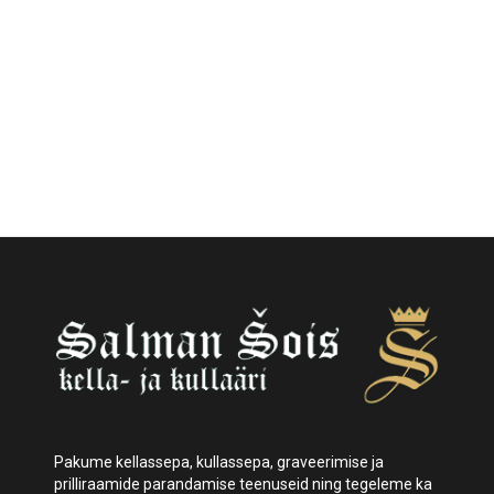
Pakume kellassepa, kullassepa, graveerimise ja
prilliraamide parandamise teenuseid ning tegeleme ka