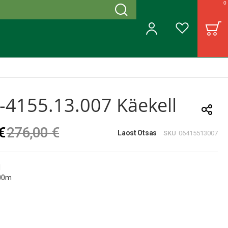
0
Otsing
B
Minu konto
Soovinimekiri
-4155.13.007 Käekell
€
276,00 €
Laost Otsas
SKU
06415513007
l
100m