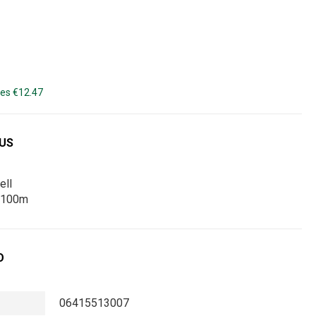
es €12.47
DUS
ell
s 100m
O
06415513007