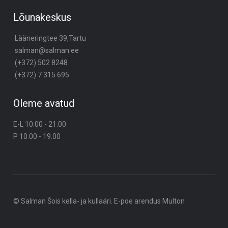
Lõunakeskus
Lääneringtee 39,Tartu
salman@salman.ee
(+372) 502 8248
(+372) 7 315 695
Oleme avatud
E-L 10.00 - 21.00
P 10.00 - 19.00
© Salman Šois kella- ja kullaäri. E-poe arendus
Multon