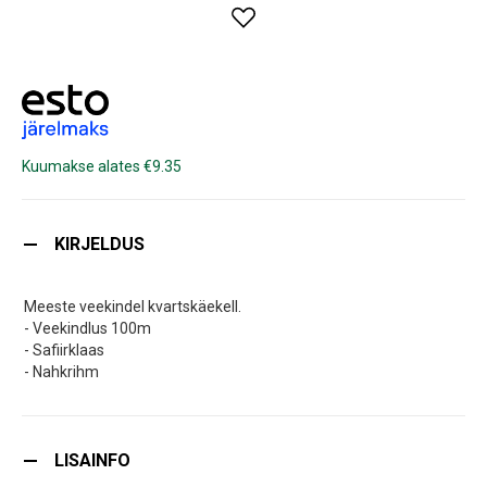
Kuumakse alates €9.35
KIRJELDUS
Meeste veekindel kvartskäekell.
- Veekindlus 100m
- Safiirklaas
- Nahkrihm
LISAINFO