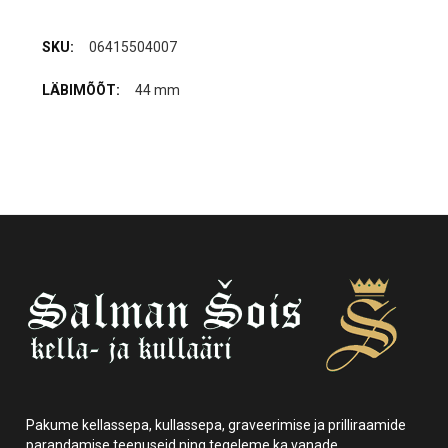
06415504007
44 mm
Pakume kellassepa, kullassepa, graveerimise ja prilliraamide
parandamise teenuseid ning tegeleme ka vanade