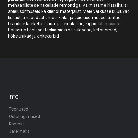
mehaaniliste seinakellade remondiga. Valmistame klassikalisi
abielusõrmuseid ka kliendi materjalist. Meie valikusse kuuluvad
kullast ja hõbedast ehted, kihla- ja abielusõrmused, tuntud
brändide käekellad, laua- ja seinakellad, Zippo tulemasinad,
Parkeri ja Lami pastapliiatsid ning sulepead, kellarihmad,
hõbelusikad ja kinkekarbid.
Info
Teenused
Ostutingimused
Kontakt
Järelmaks