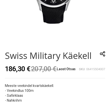
Skip
to
the
Swiss Military Käekell
beginning
of
the
186,30 €
207,00 €
images
Laost Otsas
SKU
06415504007
gallery
Meeste veekindel kvartskäekell.
- Veekindlus 100m
- Safiirklaas
- Nahkrihm