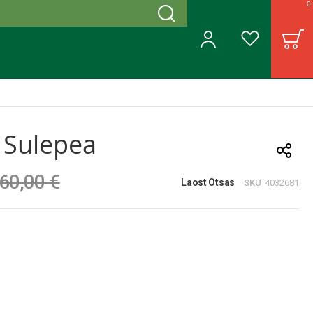
0
Otsing
B
Minu konto
Soovinimekiri
 Sulepea
60,00 €
Laost Otsas
SKU
4032681