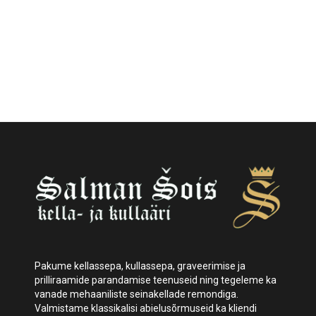
Pakume kellassepa, kullassepa, graveerimise ja
prilliraamide parandamise teenuseid ning tegeleme ka
vanade mehaaniliste seinakellade remondiga.
Valmistame klassikalisi abielusõrmuseid ka kliendi