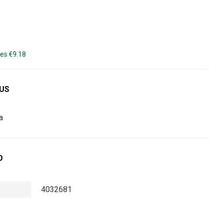
es €9.18
DUS
a
O
4032681