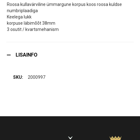
Roosa kullavärviline ümmargune korpus koos roosa kuldse
numbriplaadiga
Keelega lukk
korpuse läbimõõt 38mm
3 osutit / kvartsmehanism
LISAINFO
2000997