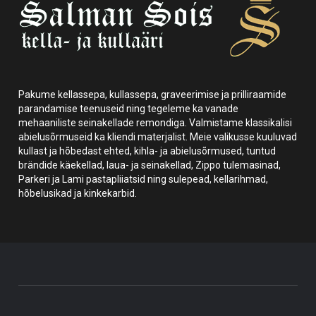
Pakume kellassepa, kullassepa, graveerimise ja prilliraamide
parandamise teenuseid ning tegeleme ka vanade
mehaaniliste seinakellade remondiga. Valmistame klassikalisi
abielusõrmuseid ka kliendi materjalist. Meie valikusse kuuluvad
kullast ja hõbedast ehted, kihla- ja abielusõrmused, tuntud
brändide käekellad, laua- ja seinakellad, Zippo tulemasinad,
Parkeri ja Lami pastapliiatsid ning sulepead, kellarihmad,
hõbelusikad ja kinkekarbid.