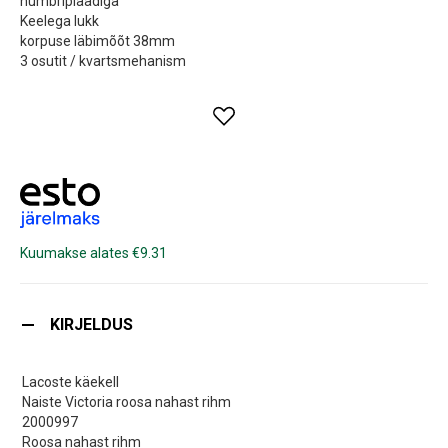
numbriplaadiga
Keelega lukk
korpuse läbimõõt 38mm
3 osutit / kvartsmehanism
Kuumakse alates €9.31
KIRJELDUS
Lacoste käekell
Naiste Victoria roosa nahast rihm
2000997
Roosa nahast rihm