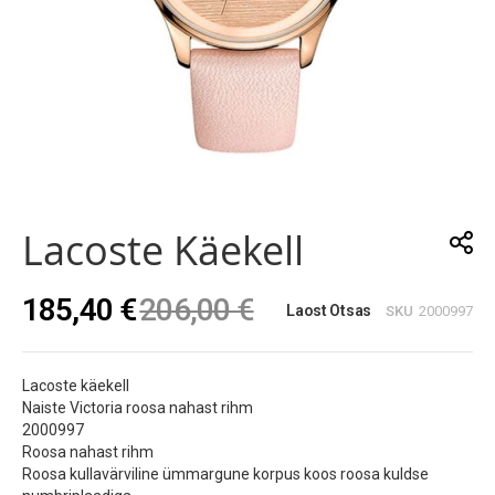
Skip
to
the
Lacoste Käekell
beginning
of
the
185,40 €
206,00 €
images
Laost Otsas
SKU
2000997
gallery
Lacoste käekell
Naiste Victoria roosa nahast rihm
2000997
Roosa nahast rihm
Roosa kullavärviline ümmargune korpus koos roosa kuldse