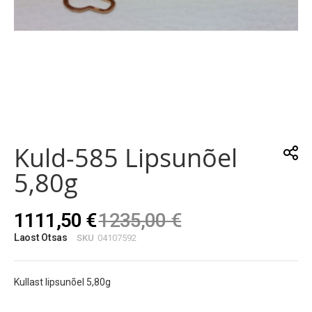
Skip
to
the
Kuld-585 Lipsunõel
beginning
of
5,80g
the
images
gallery
1111,50 €
1235,00 €
Laost Otsas
SKU
04107592
Kullast lipsunõel 5,80g