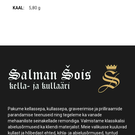
5,80 g
Pakume kellassepa, kullassepa, graveerimise ja prilliraamide
parandamise teenuseid ning tegeleme ka vanade
mehaaniliste seinakellade remondiga. Valmistame klassikalisi
abielusõrmuseid ka kliendi materjalist. Meie valikusse kuuluvad
kullast ja hõbedast ehted, kihla- ja abielusõrmused, tuntud