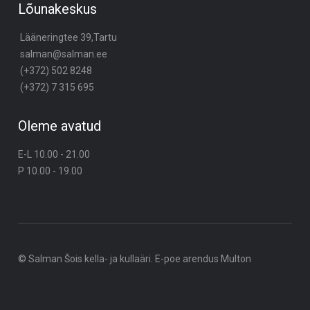
Lõunakeskus
Lääneringtee 39,Tartu
salman@salman.ee
(+372) 502 8248
(+372) 7 315 695
Oleme avatud
E-L 10.00 - 21.00
P 10.00 - 19.00
© Salman Šois kella- ja kullaäri. E-poe arendus
Multon