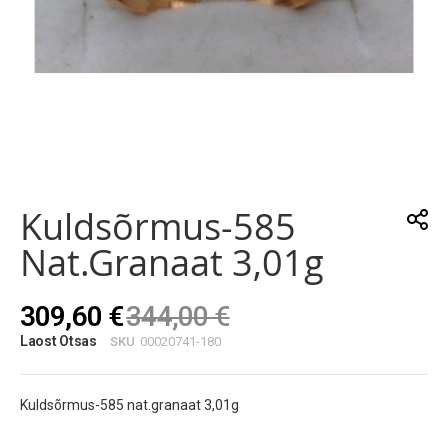
Skip
to
the
Kuldsõrmus-585
beginning
of
Nat.granaat 3,01g
the
images
gallery
309,60 €
344,00 €
Laost Otsas
SKU
00020741-180
Kuldsõrmus-585 nat.granaat 3,01g