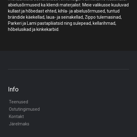
abielusõrmuseid ka kliendi materjalist. Meie valikusse kuuluvad
kullast ja hõbedast ehted, kihla- ja abielusõrmused, tuntud
brändide käekellad, laua- ja seinakellad, Zippo tulemasinad,
Parkeri ja Lami pastapliiatsid ning sulepead, kellarihmad,
hõbelusikad ja kinkekarbid.
Info
Teenused
Ostutingimused
Kontakt
Järelmaks