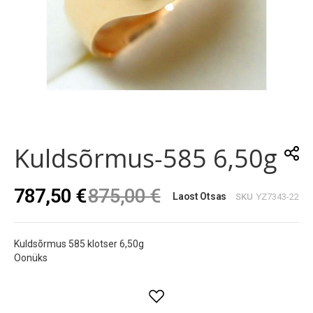
Skip
to
the
Kuldsõrmus-585 6,50g
beginning
of
the
787,50 €
875,00 €
images
Laost Otsas
SKU
YZ7343-22
gallery
Kuldsõrmus 585 klotser 6,50g
Oonüks