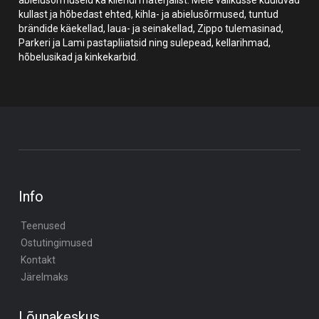
kullast ja hõbedast ehted, kihla- ja abielusõrmused, tuntud
brändide käekellad, laua- ja seinakellad, Zippo tulemasinad,
Parkeri ja Lami pastapliiatsid ning sulepead, kellarihmad,
hõbelusikad ja kinkekarbid.
Info
Teenused
Ostutingimused
Kontakt
Järelmaks
Lõunakeskus