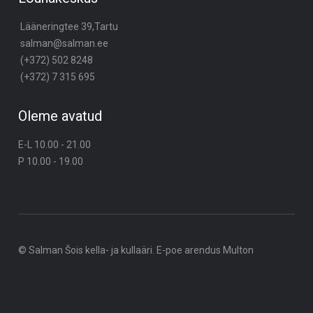
Lääneringtee 39,Tartu
salman@salman.ee
(+372) 502 8248
(+372) 7 315 695
Oleme avatud
E-L 10.00 - 21.00
P 10.00 - 19.00
© Salman Šois kella- ja kullaäri. E-poe arendus
Multon