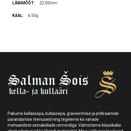
22.00mm
6.50g
Pakume kellassepa, kullassepa, graveerimise ja prilliraamide
parandamise teenuseid ning tegeleme ka vanade
mehaaniliste seinakellade remondiga. Valmistame klassikalisi
abielusõrmuseid ka kliendi materjalist. Meie valikusse kuuluvad