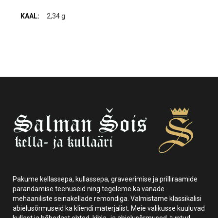
2,34 g
Pakume kellassepa, kullassepa, graveerimise ja prilliraamide
parandamise teenuseid ning tegeleme ka vanade
mehaaniliste seinakellade remondiga. Valmistame klassikalisi
abielusõrmuseid ka kliendi materjalist. Meie valikusse kuuluvad
kullast ja hõbedast ehted, kihla- ja abielusõrmused, tuntud