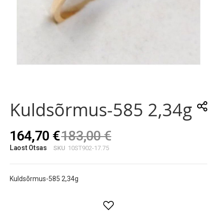
Skip
to
the
Kuldsõrmus-585 2,34g
beginning
of
the
164,70 €
183,00 €
images
gallery
Laost Otsas
SKU
10ST902-17.75
Kuldsõrmus-585 2,34g