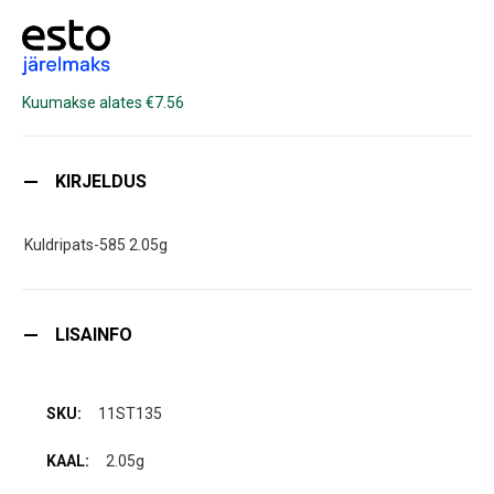
Kuumakse alates €7.56
KIRJELDUS
Kuldripats-585 2.05g
LISAINFO
11ST135
2.05g