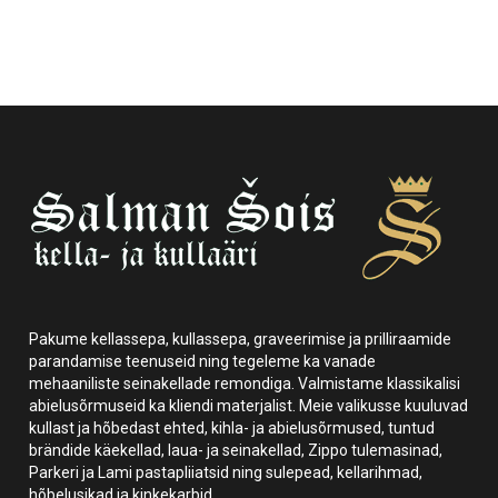
Pakume kellassepa, kullassepa, graveerimise ja prilliraamide
parandamise teenuseid ning tegeleme ka vanade
mehaaniliste seinakellade remondiga. Valmistame klassikalisi
abielusõrmuseid ka kliendi materjalist. Meie valikusse kuuluvad
kullast ja hõbedast ehted, kihla- ja abielusõrmused, tuntud
brändide käekellad, laua- ja seinakellad, Zippo tulemasinad,
Parkeri ja Lami pastapliiatsid ning sulepead, kellarihmad,
hõbelusikad ja kinkekarbid.