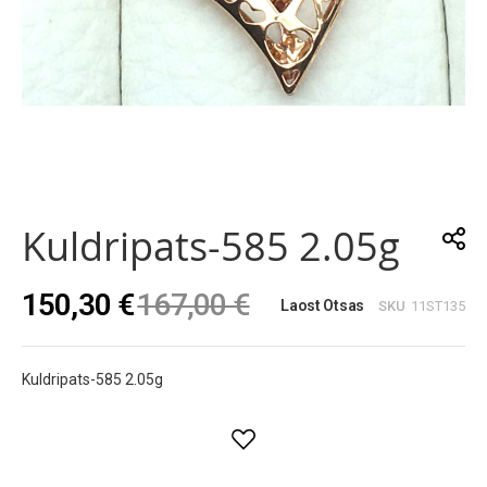
Skip
to
the
Kuldripats-585 2.05g
beginning
of
the
150,30 €
167,00 €
images
Laost Otsas
SKU
11ST135
gallery
Kuldripats-585 2.05g