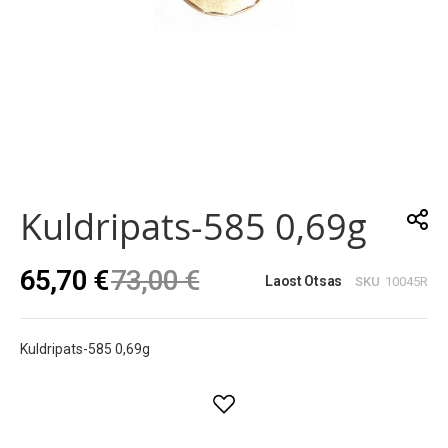
Skip
to
the
Kuldripats-585 0,69g
beginning
of
the
65,70 €
73,00 €
images
Laost Otsas
SKU
10045R
gallery
Kuldripats-585 0,69g