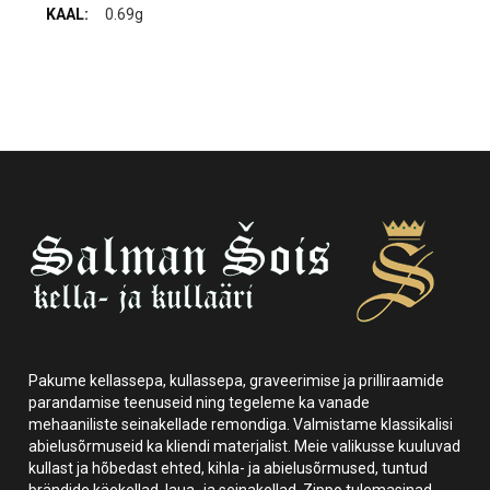
0.69g
Pakume kellassepa, kullassepa, graveerimise ja prilliraamide
parandamise teenuseid ning tegeleme ka vanade
mehaaniliste seinakellade remondiga. Valmistame klassikalisi
abielusõrmuseid ka kliendi materjalist. Meie valikusse kuuluvad
kullast ja hõbedast ehted, kihla- ja abielusõrmused, tuntud
brändide käekellad, laua- ja seinakellad, Zippo tulemasinad,