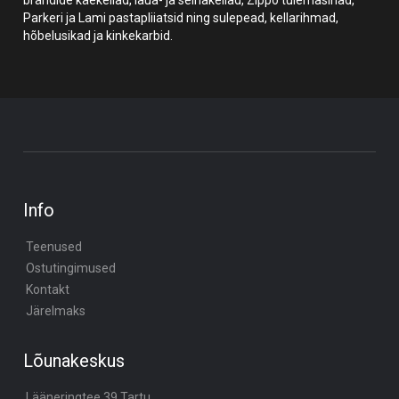
Parkeri ja Lami pastapliiatsid ning sulepead, kellarihmad,
hõbelusikad ja kinkekarbid.
Info
Teenused
Ostutingimused
Kontakt
Järelmaks
Lõunakeskus
Lääneringtee 39,Tartu