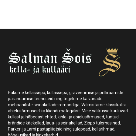
Pakume kellassepa, kullassepa, graveerimise ja prilliraamide
parandamise teenuseid ning tegeleme ka vanade
mehaaniliste seinakellade remondiga. Valmistame klassikalisi
abielusõrmuseid ka kliendi materjalist. Meie valikusse kuuluvad
kullast ja hõbedast ehted, kihla- ja abielusõrmused, tuntud
brändide käekellad, laua- ja seinakellad, Zippo tulemasinad,
Parkeri ja Lami pastapliiatsid ning sulepead, kellarihmad,
hõbelusikad ja kinkekarbid.