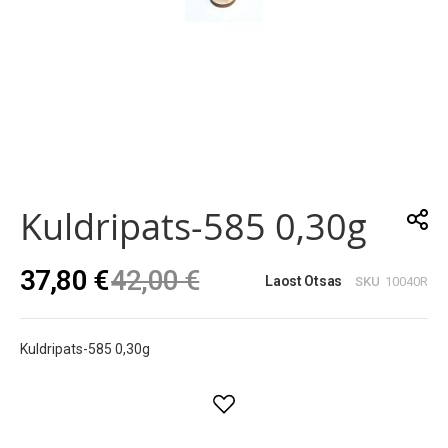
Skip
to
the
Kuldripats-585 0,30g
beginning
of
the
37,80 €
42,00 €
images
Laost Otsas
SKU
10040R
gallery
Kuldripats-585 0,30g