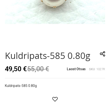
Skip
to
the
Kuldripats-585 0.80g
beginning
of
the
49,50 €
55,00 €
images
Laost Otsas
SKU
1027R
gallery
Kuldripats-585 0.80g