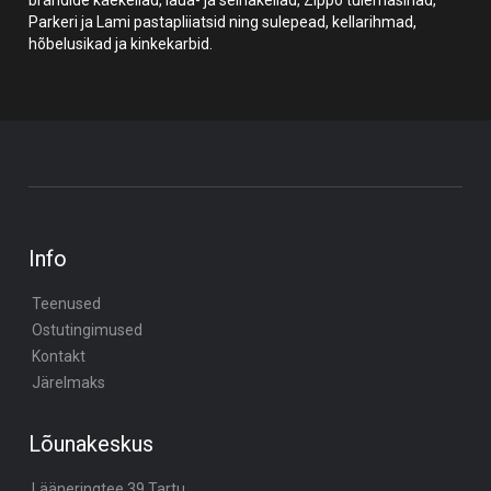
Parkeri ja Lami pastapliiatsid ning sulepead, kellarihmad,
hõbelusikad ja kinkekarbid.
Info
Teenused
Ostutingimused
Kontakt
Järelmaks
Lõunakeskus
Lääneringtee 39,Tartu