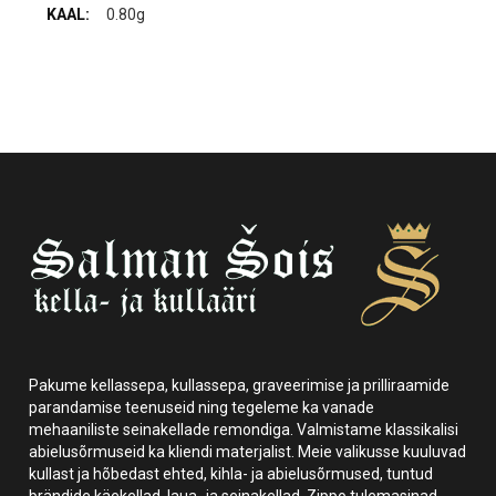
0.80g
Pakume kellassepa, kullassepa, graveerimise ja prilliraamide
parandamise teenuseid ning tegeleme ka vanade
mehaaniliste seinakellade remondiga. Valmistame klassikalisi
abielusõrmuseid ka kliendi materjalist. Meie valikusse kuuluvad
kullast ja hõbedast ehted, kihla- ja abielusõrmused, tuntud
brändide käekellad, laua- ja seinakellad, Zippo tulemasinad,