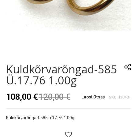
Skip
to
the
Kuldkõrvarõngad-585
beginning
of
Ü.17.76 1.00g
the
images
gallery
108,00 €
120,00 €
Laost Otsas
SKU
130481
Kuldkõrvarõngad-585 ü.17.76 1.00g