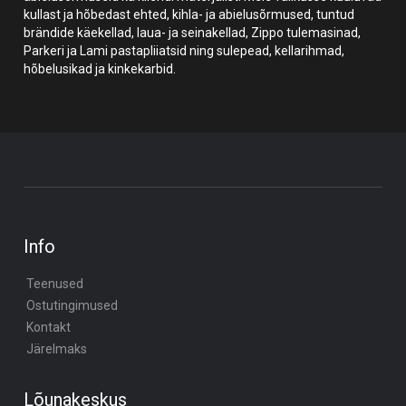
kullast ja hõbedast ehted, kihla- ja abielusõrmused, tuntud
brändide käekellad, laua- ja seinakellad, Zippo tulemasinad,
Parkeri ja Lami pastapliiatsid ning sulepead, kellarihmad,
hõbelusikad ja kinkekarbid.
Info
Teenused
Ostutingimused
Kontakt
Järelmaks
Lõunakeskus