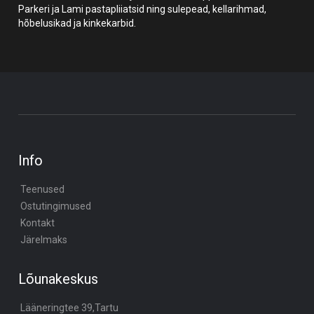
Parkeri ja Lami pastapliiatsid ning sulepead, kellarihmad,
hõbelusikad ja kinkekarbid.
Info
Teenused
Ostutingimused
Kontakt
Järelmaks
Lõunakeskus
Lääneringtee 39,Tartu