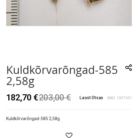
Skip
to
the
Kuldkõrvarõngad-585
beginning
of
2,58g
the
images
gallery
182,70 €
203,00 €
Laost Otsas
SKU
10ST451
Kuldkõrvarõngad-585 2,58g