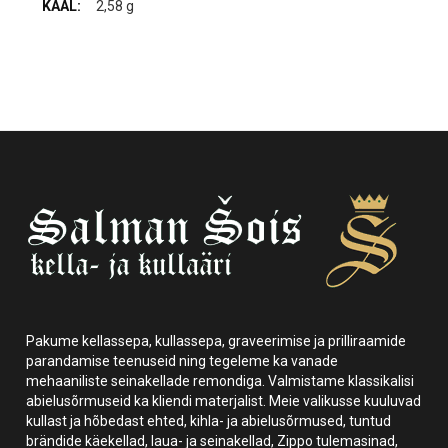
2,58 g
Pakume kellassepa, kullassepa, graveerimise ja prilliraamide
parandamise teenuseid ning tegeleme ka vanade
mehaaniliste seinakellade remondiga. Valmistame klassikalisi
abielusõrmuseid ka kliendi materjalist. Meie valikusse kuuluvad
kullast ja hõbedast ehted, kihla- ja abielusõrmused, tuntud
brändide käekellad, laua- ja seinakellad, Zippo tulemasinad,