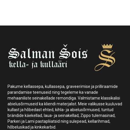
Pakume kellassepa, kullassepa, graveerimise ja prilliraamide
parandamise teenuseid ning tegeleme ka vanade
mehaaniliste seinakellade remondiga. Valmistame klassikalisi
abielusõrmuseid ka kliendi materjalist. Meie valikusse kuuluvad
kullast ja hõbedast ehted, kihla- ja abielusõrmused, tuntud
brändide käekellad, laua- ja seinakellad, Zippo tulemasinad,
Parkeri ja Lami pastapliiatsid ning sulepead, kellarihmad,
hõbelusikad ja kinkekarbid.