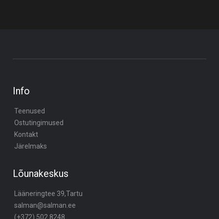
Info
Teenused
Ostutingimused
Kontakt
Järelmaks
Lõunakeskus
Lääneringtee 39,Tartu
salman@salman.ee
(+372) 502 8248