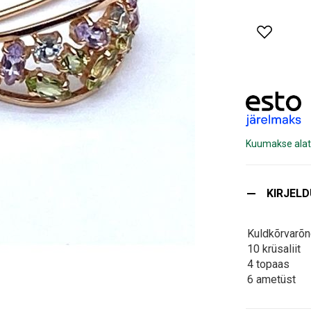
Kuumakse alat
KIRJEL
Kuldkõrvarõ
10 krüsaliit
4 topaas
6 ametüst