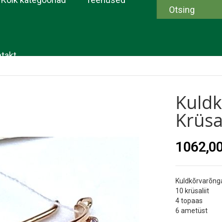
takt
Kuld
Krüsa
1062,00
Kuldkõrvarõng
10 krüsaliit
4 topaas
6 ametüst