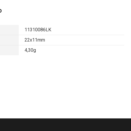
O
11310086LK
22x11mm
4,30g