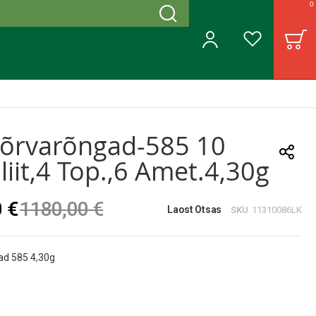
0
Otsing
B
Minu konto
Soovinimekiri
kõrvarõngad-585 10
liit,4 Top.,6 Amet.4,30g
 €
1180,00 €
Laost Otsas
SKU
11310086LK
ad 585 4,30g