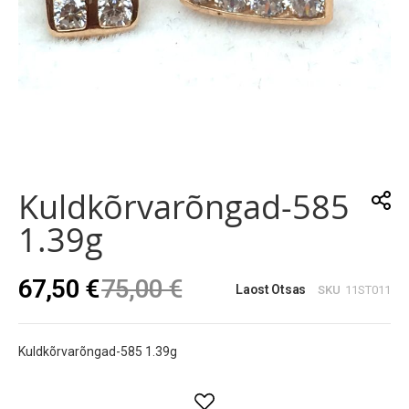
Skip
to
the
Kuldkõrvarõngad-585
beginning
of
1.39g
the
images
gallery
67,50 €
75,00 €
Laost Otsas
SKU
11ST011
Kuldkõrvarõngad-585 1.39g