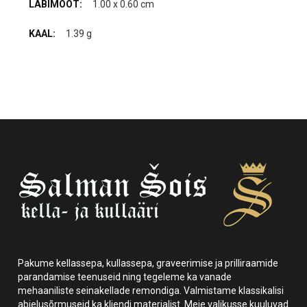
1.00 x 0.60 cm
1.39 g
Pakume kellassepa, kullassepa, graveerimise ja prilliraamide
parandamise teenuseid ning tegeleme ka vanade
mehaaniliste seinakellade remondiga. Valmistame klassikalisi
abielusõrmuseid ka kliendi materjalist. Meie valikusse kuuluvad