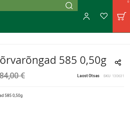
0
Otsing
B
Minu konto
Soovinimekiri
õrvarõngad 585 0,50g
84,00 €
Laost Otsas
SKU
130631
ad 585 0,50g