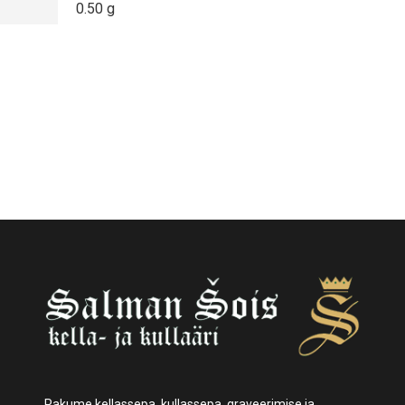
0.50 g
Pakume kellassepa, kullassepa, graveerimise ja