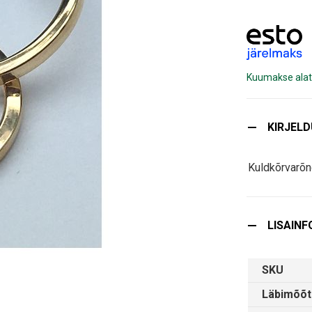
Kuumakse alat
KIRJEL
Kuldkõrvarõ
LISAINF
SKU
Läbimõõt