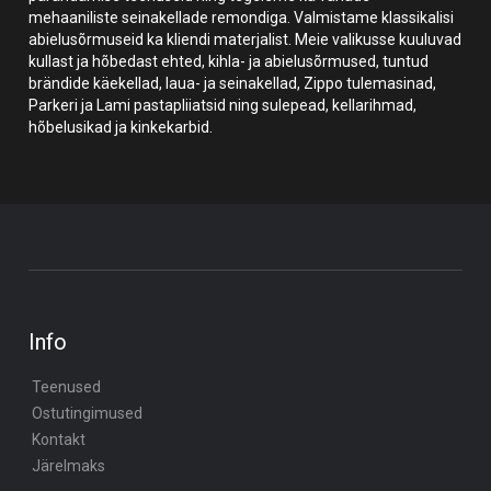
mehaaniliste seinakellade remondiga. Valmistame klassikalisi
abielusõrmuseid ka kliendi materjalist. Meie valikusse kuuluvad
kullast ja hõbedast ehted, kihla- ja abielusõrmused, tuntud
brändide käekellad, laua- ja seinakellad, Zippo tulemasinad,
Parkeri ja Lami pastapliiatsid ning sulepead, kellarihmad,
hõbelusikad ja kinkekarbid.
Info
Teenused
Ostutingimused
Kontakt
Järelmaks