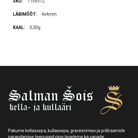
115931Z
4x4mm
0,30g
Pakume kellassepa, kullassepa, graveerimise ja prilliraamide
parandamise teenuseid ning tegeleme ka vanade