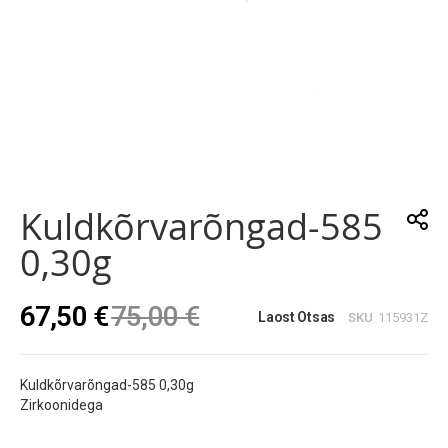
Skip
to
the
Kuldkõrvarõngad-585
beginning
of
0,30g
the
images
gallery
67,50 €
75,00 €
Laost Otsas
SKU
115931Z
Kuldkõrvarõngad-585 0,30g
Zirkoonidega