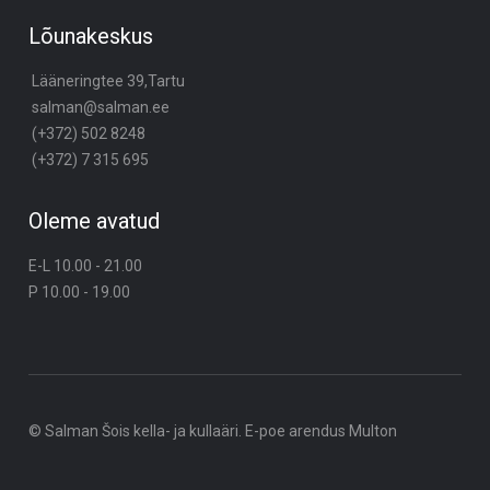
Lõunakeskus
Lääneringtee 39,Tartu
salman@salman.ee
(+372) 502 8248
(+372) 7 315 695
Oleme avatud
E-L 10.00 - 21.00
P 10.00 - 19.00
© Salman Šois kella- ja kullaäri. E-poe arendus
Multon