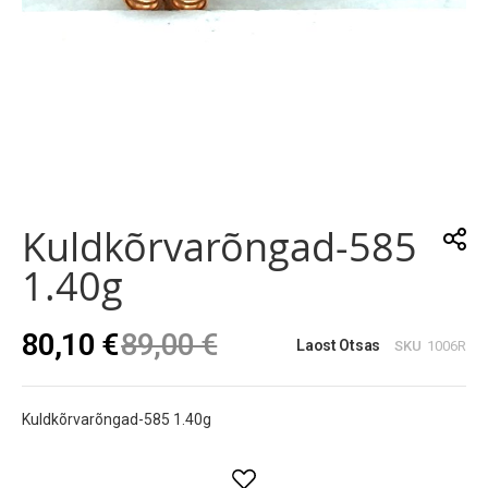
Skip
to
the
Kuldkõrvarõngad-585
beginning
of
1.40g
the
images
gallery
80,10 €
89,00 €
Laost Otsas
SKU
1006R
Kuldkõrvarõngad-585 1.40g