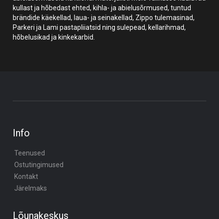
kullast ja hõbedast ehted, kihla- ja abielusõrmused, tuntud
brändide käekellad, laua- ja seinakellad, Zippo tulemasinad,
Parkeri ja Lami pastapliiatsid ning sulepead, kellarihmad,
hõbelusikad ja kinkekarbid.
Info
Teenused
Ostutingimused
Kontakt
Järelmaks
Lõunakeskus