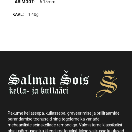
6.15mm
1.40g
Pakume kellassepa, kullassepa, graveerimise ja prilliraamide
parandamise teenuseid ning tegeleme ka vanade
mehaaniliste seinakellade remondiga. Valmistame klassikalisi
abielusõrmuseid ka kliendi materjalist. Meie valikusse kuuluvad