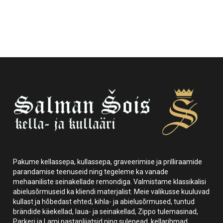
Pakume kellassepa, kullassepa, graveerimise ja prilliraamide
parandamise teenuseid ning tegeleme ka vanade
mehaaniliste seinakellade remondiga. Valmistame klassikalisi
abielusõrmuseid ka kliendi materjalist. Meie valikusse kuuluvad
kullast ja hõbedast ehted, kihla- ja abielusõrmused, tuntud
brändide käekellad, laua- ja seinakellad, Zippo tulemasinad,
Parkeri ja Lami pastapliiatsid ning sulepead, kellarihmad,