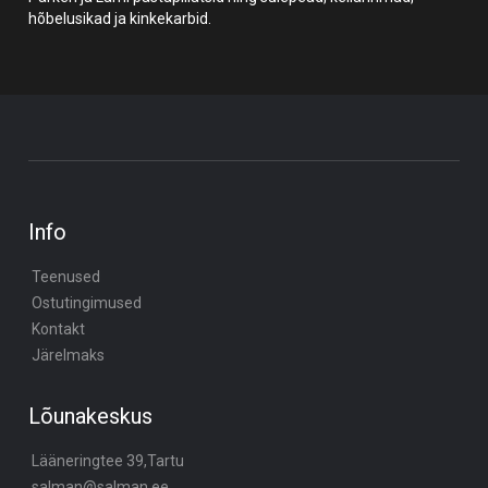
hõbelusikad ja kinkekarbid.
Info
Teenused
Ostutingimused
Kontakt
Järelmaks
Lõunakeskus
Lääneringtee 39,Tartu
salman@salman.ee