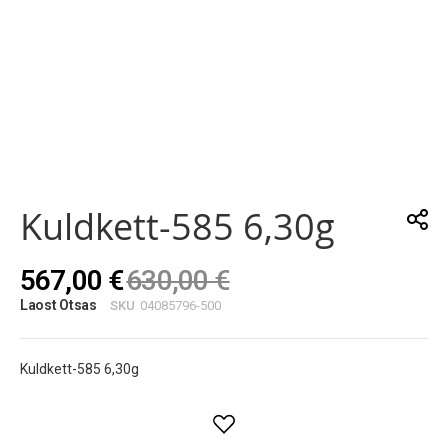
Skip
to
the
Kuldkett-585 6,30g
beginning
of
the
567,00 €
630,00 €
images
gallery
Laost Otsas
SKU
04085796-500
Kuldkett-585 6,30g