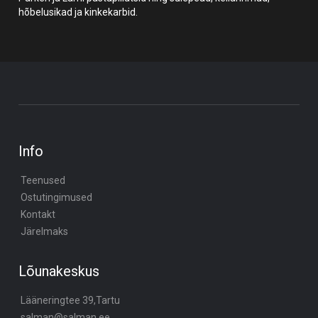
hõbelusikad ja kinkekarbid.
Info
Teenused
Ostutingimused
Kontakt
Järelmaks
Lõunakeskus
Lääneringtee 39,Tartu
salman@salman.ee