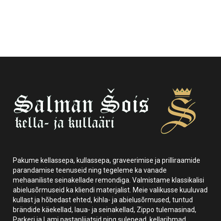
Pakume kellassepa, kullassepa, graveerimise ja prilliraamide
parandamise teenuseid ning tegeleme ka vanade
mehaaniliste seinakellade remondiga. Valmistame klassikalisi
abielusõrmuseid ka kliendi materjalist. Meie valikusse kuuluvad
kullast ja hõbedast ehted, kihla- ja abielusõrmused, tuntud
brändide käekellad, laua- ja seinakellad, Zippo tulemasinad,
Parkeri ja Lami pastapliiatsid ning sulepead, kellarihmad,