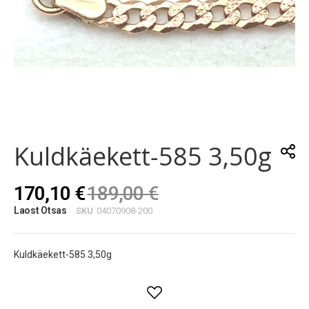
Skip
to
the
Kuldkäekett-585 3,50g
beginning
of
the
170,10 €
189,00 €
images
gallery
Laost Otsas
SKU
04070908-200
Kuldkäekett-585 3,50g