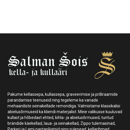
Pakume kellassepa, kullassepa, graveerimise ja prilliraamide
parandamise teenuseid ning tegeleme ka vanade
mehaaniliste seinakellade remondiga. Valmistame klassikalisi
abielusõrmuseid ka kliendi materjalist. Meie valikusse kuuluvad
kullast ja hõbedast ehted, kihla- ja abielusõrmused, tuntud
brändide käekellad, laua- ja seinakellad, Zippo tulemasinad,
Parkeri ja Lami pastapliiatsid ning sulepead, kellarihmad,