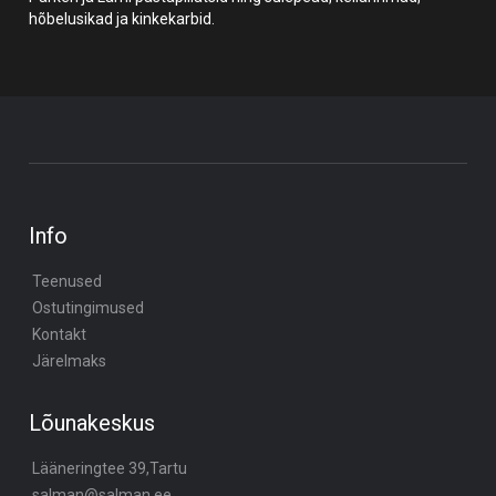
hõbelusikad ja kinkekarbid.
Info
Teenused
Ostutingimused
Kontakt
Järelmaks
Lõunakeskus
Lääneringtee 39,Tartu
salman@salman.ee