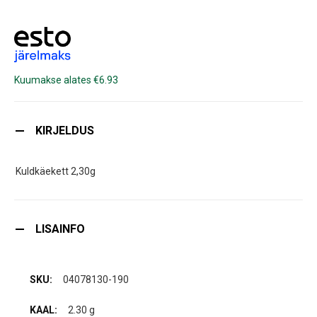
Kuumakse alates €6.93
KIRJELDUS
Kuldkäekett 2,30g
LISAINFO
04078130-190
2.30 g