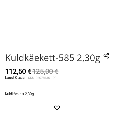
Skip
to
the
Kuldkäekett-585 2,30g
beginning
of
the
112,50 €
125,00 €
images
gallery
Laost Otsas
SKU
04078130-190
Kuldkäekett 2,30g