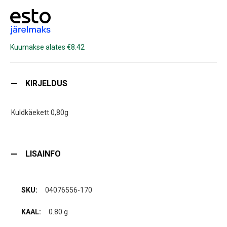
Kuumakse alates €8.42
KIRJELDUS
Kuldkäekett 0,80g
LISAINFO
04076556-170
0.80 g