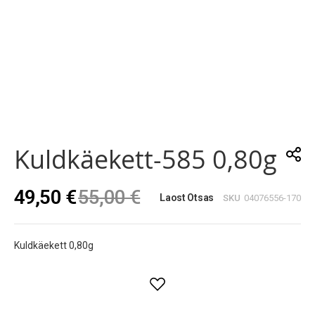
Skip
to
the
Kuldkäekett-585 0,80g
beginning
of
the
49,50 €
55,00 €
images
Laost Otsas
SKU
04076556-170
gallery
Kuldkäekett 0,80g