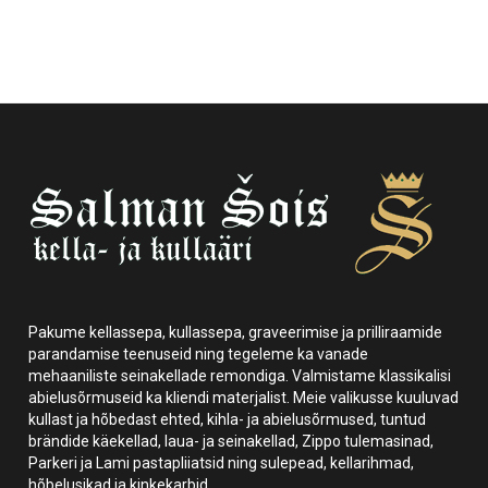
Pakume kellassepa, kullassepa, graveerimise ja prilliraamide
parandamise teenuseid ning tegeleme ka vanade
mehaaniliste seinakellade remondiga. Valmistame klassikalisi
abielusõrmuseid ka kliendi materjalist. Meie valikusse kuuluvad
kullast ja hõbedast ehted, kihla- ja abielusõrmused, tuntud
brändide käekellad, laua- ja seinakellad, Zippo tulemasinad,
Parkeri ja Lami pastapliiatsid ning sulepead, kellarihmad,
hõbelusikad ja kinkekarbid.