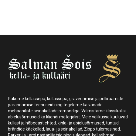
Pakume kellassepa, kullassepa, graveerimise ja prilliraamide
parandamise teenuseid ning tegeleme ka vanade
mehaaniliste seinakellade remondiga. Valmistame klassikalisi
abielusõrmuseid ka kliendi materjalist. Meie valikusse kuuluvad
kullast ja hõbedast ehted, kihla- ja abielusõrmused, tuntud
brändide käekellad, laua- ja seinakellad, Zippo tulemasinad,
Parkeri ja Lami pastapliiatsid ning sulepead, kellarihmad,