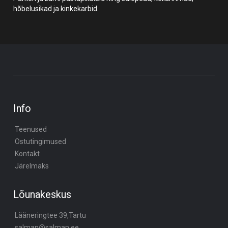
hõbelusikad ja kinkekarbid.
Info
Teenused
Ostutingimused
Kontakt
Järelmaks
Lõunakeskus
Lääneringtee 39,Tartu
salman@salman.ee