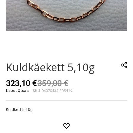
Skip
to
the
Kuldkäekett 5,10g
beginning
of
the
323,10 €
359,00 €
images
gallery
Laost Otsas
SKU
04070434-205/UK
Kuldkett 5,10g