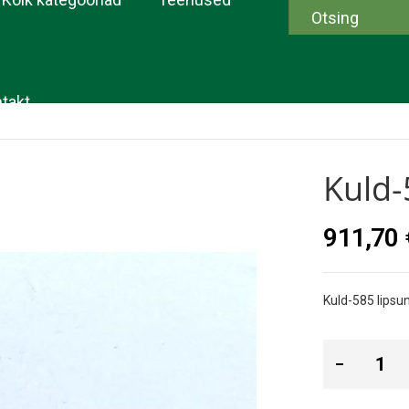
takt
Kuld-
911,70 
Kuld-585 lipsu