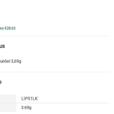
es €28.65
DUS
sunõel 3,69g
O
LIPS1LK
3.69g