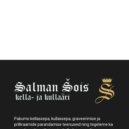
Pakume kellassepa, kullassepa, graveerimise ja
prilliraamide parandamise teenuseid ning tegeleme ka